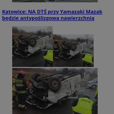
Katowice: NA DTŚ przy Yamazaki Mazak
będzie antypoślizgowa nawierzchnia
INGRESSCOOKIE
Sesja
NGINX Inc.
bh.contextweb.com
li_gc
5 miesię
LinkedIn
tygodn
Corporation
.linkedin.com
Provider
/
Nazwa
Domena