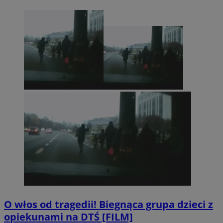
O włos od tragedii! Biegnąca grupa dzieci z
opiekunami na DTŚ [FILM]