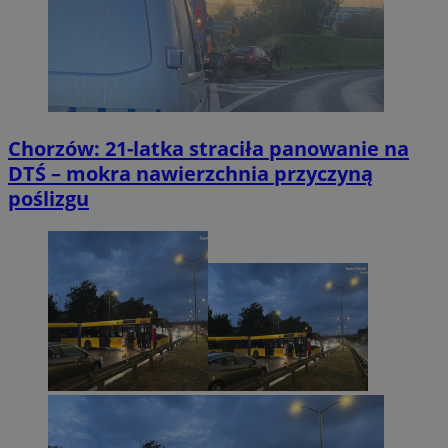
Chorzów: 21-latka straciła panowanie na
DTŚ – mokra nawierzchnia przyczyną
poślizgu