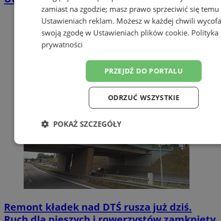
zamiast na zgodzie; masz prawo sprzeciwić się temu
Ustawieniach reklam
. Możesz w każdej chwili wycof
swoją zgodę w
Ustawieniach plików cookie
.
Polityka
prywatności
PRZEJDŹ DO PORTALU
ODRZUĆ WSZYSTKIE
POKAŻ SZCZEGÓŁY
Niezbędne
Wydajność
Targetow
Funkcjonalność
Niesklasyfikowa
Remont kładek nad DTŚ rusza już dziś.
Ruch dla pieszych i rowerzystów zamknięty