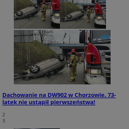
Dachowanie na DW902 w Chorzowie. 73-
latek nie ustąpił pierwszeństwa!
2
3