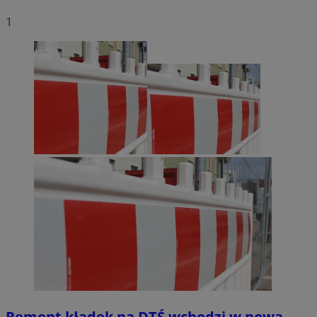
1
Remont kładek na DTŚ wchodzi w nową