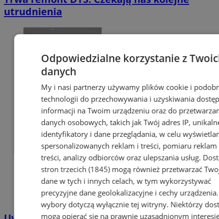
utrudnienia
Odpowiedzialne korzystanie z Twoi
danych
My i nasi partnerzy używamy plików cookie i podob
technologii do przechowywania i uzyskiwania dostę
informacji na Twoim urządzeniu oraz do przetwarza
danych osobowych, takich jak Twój adres IP, unikaln
identyfikatory i dane przeglądania, w celu wyświetla
spersonalizowanych reklam i treści, pomiaru reklam 
treści, analizy odbiorców oraz ulepszania usług.
Dos
stron trzecich (1845)
mogą również przetwarzać Two
dane w tych i innych celach, w tym wykorzystywać
precyzyjne dane geolokalizacyjne i cechy urządzenia
wybory dotyczą wyłącznie tej witryny. Niektórzy do
mogą opierać się na prawnie uzasadnionym interesi
Uwaga kierowcy! Remont nawierzchni DTŚ