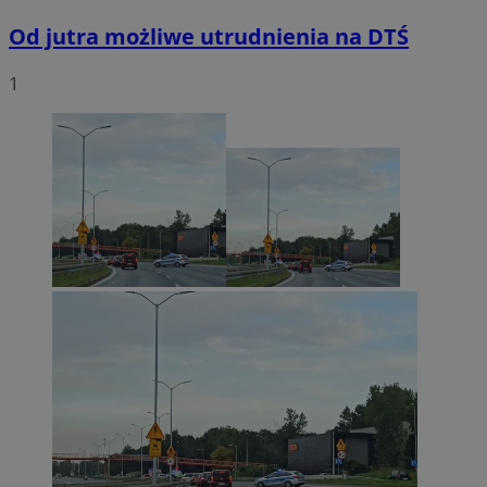
Od jutra możliwe utrudnienia na DTŚ
VISITOR_PRIVACY_METADATA
5 miesię
YouTube
1
tygodn
.youtube.com