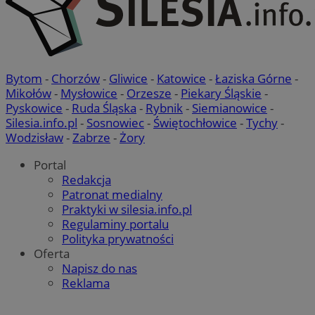
liczby
identy
klienta
uwzgl
każdy
strony
służy 
danyc
Bytom
-
Chorzów
-
Gliwice
-
Katowice
-
Łaziska Górne
-
dotyc
odwied
Mikołów
-
Mysłowice
-
Orzesze
-
Piekary Śląskie
-
sesji 
Pyskowice
-
Ruda Śląska
-
Rybnik
-
Siemianowice
-
potrz
analit
Silesia.info.pl
-
Sosnowiec
-
Świętochłowice
-
Tychy
-
witryn
Wodzisław
-
Zabrze
-
Żory
Portal
Redakcja
Patronat medialny
Praktyki w silesia.info.pl
Regulaminy portalu
Polityka prywatności
Oferta
Napisz do nas
Reklama