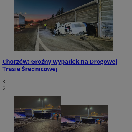
Chorzów: Groźny wypadek na Drogowej
Trasie Średnicowej
3
5