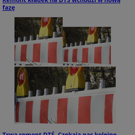
fazę
Trwa remont DTŚ. Czekają nas kolejne