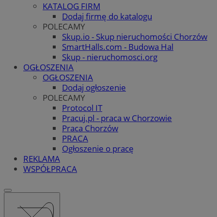
KATALOG FIRM
Dodaj firmę do katalogu
POLECAMY
Skup.io - Skup nieruchomości Chorzów
SmartHalls.com - Budowa Hal
Skup - nieruchomosci.org
OGŁOSZENIA
OGŁOSZENIA
Dodaj ogłoszenie
POLECAMY
Protocol IT
Pracuj.pl - praca w Chorzowie
Praca Chorzów
PRACA
Ogłoszenie o pracę
REKLAMA
WSPÓŁPRACA