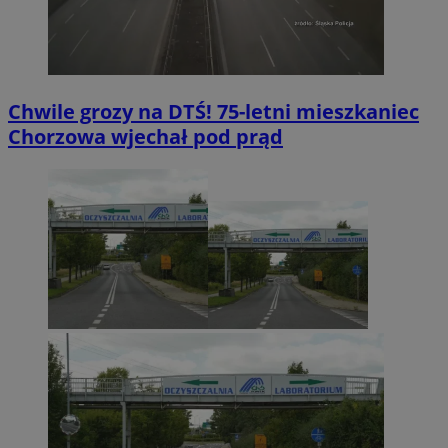
Chwile grozy na DTŚ! 75-letni mieszkaniec
Chorzowa wjechał pod prąd