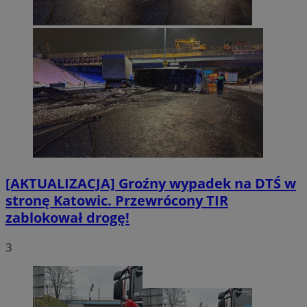
[AKTUALIZACJA] Groźny wypadek na DTŚ w
stronę Katowic. Przewrócony TIR
zablokował drogę!
3