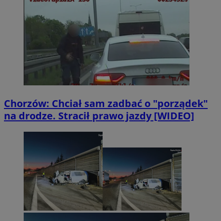
Chorzów: Chciał sam zadbać o "porządek"
na drodze. Stracił prawo jazdy [WIDEO]