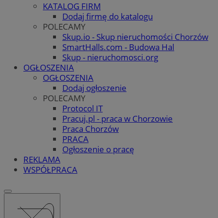
KATALOG FIRM
Dodaj firmę do katalogu
POLECAMY
Skup.io - Skup nieruchomości Chorzów
SmartHalls.com - Budowa Hal
Skup - nieruchomosci.org
OGŁOSZENIA
OGŁOSZENIA
Dodaj ogłoszenie
POLECAMY
Protocol IT
Pracuj.pl - praca w Chorzowie
Praca Chorzów
PRACA
Ogłoszenie o pracę
REKLAMA
WSPÓŁPRACA