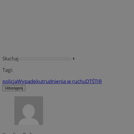
Słuchaj
⏵︎
Tagi:
policja
Wypadek
utrudnienia w ruchu
DTŚ
TIR
Udostępnij