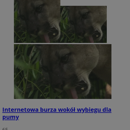
Internetowa burza wokół wybiegu dla
pumy
65