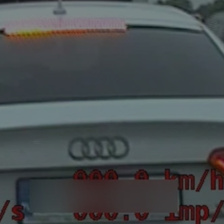
entyfikator sesji.
entyfikator sesji.
entyfikator sesji.
rzez usługę Cookie-
preferencji
 na pliki cookie.
ookie Cookie-
niania ludzi i
trony internetowej,
e ważnych raportów
ryny internetowej.
nformacje o zgodzie
ncjach dotyczących
ia z witryny.
olityki prywatności
ich przestrzeganie
temu użytkownik nie
woich preferencji,
 z regulacjami
erów obsługuje
ekście
lu optymalizacji