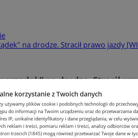
ie
ądek" na drodze. Stracił prawo jazdy [W
porządek” na drodze. Stracił pr
lne korzystanie z Twoich danych
rzy używamy plików cookie i podobnych technologii do przechow
ępu do informacji na Twoim urządzeniu oraz do przetwarzania 
dres IP, unikalne identyfikatory i dane przeglądania, w celu wyświ
h reklam i treści, pomiaru reklam i treści, analizy odbiorców or
tron trzecich (1845)
mogą również przetwarzać Twoje dane w tych