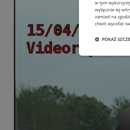
w tym wykorzysty
wyłącznie tej wi
zamiast na zgodz
chwili wycofać s
POKAŻ SZCZ
Niezbędne
Ni
Niezbędne pliki cook
zarządzanie kontem. 
Nazwa