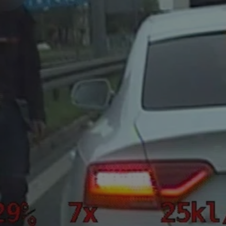
mojchorzow.pl
1 rok
Ten plik cookie przechowuje id
mojchorzow.pl
1 rok
Ten plik cookie przechowuje id
mojchorzow.pl
1 rok
Ten plik cookie przechowuje id
nt
4 tygodnie 2 dni
Ten plik cookie jest używany p
CookieScript
Script.com do zapamiętywania 
mojchorzow.pl
dotyczących zgody użytkownika
Jest to konieczne, aby baner c
Script.com działał poprawnie.
29 minut 53
Ten plik cookie służy do rozróż
Cloudflare Inc.
sekundy
botów. Jest to korzystne dla s
.temu.com
ponieważ umożliwia tworzeni
na temat korzystania z jej wit
METADATA
5 miesięcy 4
Ten plik cookie przechowuje i
YouTube
tygodnie
użytkownika oraz jego prefere
.youtube.com
prywatności podczas korzystan
Rejestruje wybory dotyczące p
Google Privacy Policy
i ustawień zgody, zapewniając 
w kolejnych wizytach. Dzięki 
musi ponownie konfigurować s
co zwiększa wygodę i zgodność
ochrony danych.
Sesja
Rejestruje, który klaster serw
NGINX Inc.
gościa. Jest to używane w kont
bh.contextweb.com
równoważenia obciążenia w ce
doświadczenia użytkownika.