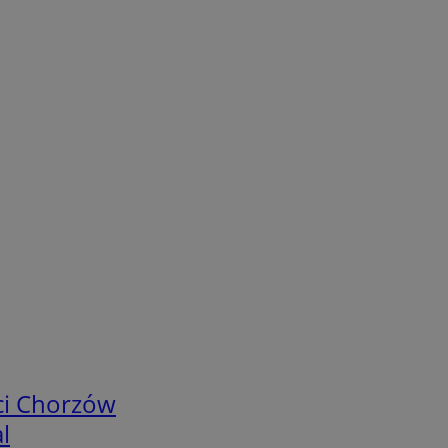
ci Chorzów
l