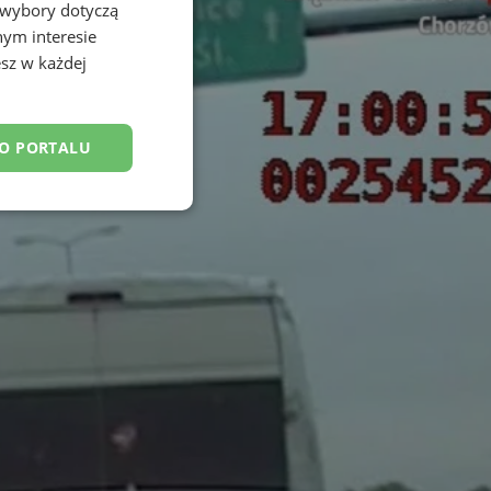
 wybory dotyczą
nym interesie
sz w każdej
DO PORTALU
esklasyfikowane
ane
owanie użytkownika i
j.