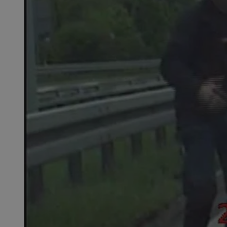
QeSessID
MvSessID
SessID
CookieScriptConse
__cf_bm
VISITOR_PRIVACY_
INGRESSCOOKIE