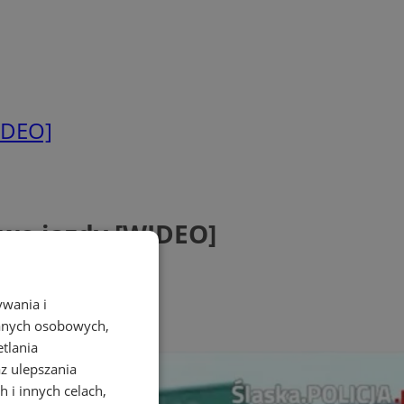
IDEO]
awo jazdy [WIDEO]
ywania i
danych osobowych,
etlania
az ulepszania
 i innych celach,