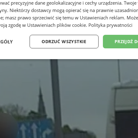
wać precyzyjne dane geolokalizacyjne i cechy urządzenia. Twoje
tryny. Niektórzy dostawcy mogą opierać się na prawnie uzasadnio
ie; masz prawo sprzeciwić się temu w
Ustawieniach reklam
. Może
woją zgodę w
Ustawieniach plików cookie
.
Polityka prywatności
EGÓŁY
ODRZUĆ WSZYSTKIE
PRZEJDŹ 
Wydajność
Targetowanie
Funkcjonalność
Ni
ezbędne
Wydajność
Targetowanie
Funkcjonalność
Niesklasyfikow
ie umożliwiają korzystanie z podstawowych funkcji strony internetowej, takich jak log
Bez niezbędnych plików cookie nie można prawidłowo korzystać ze strony internetowe
Okres
Provider
/
Domena
Opis
przechowywania