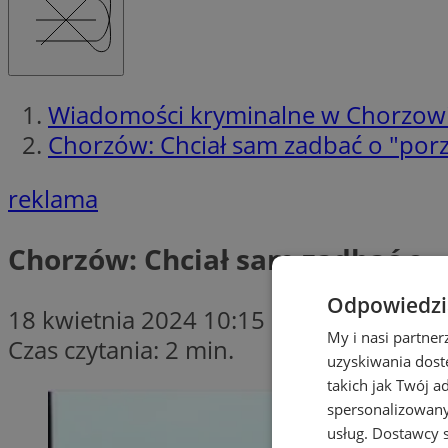
Wiadomości kryminalne w Chorzow
Chorzów: Chciał sam zadbać o "porz
reklama
Chorzów: Chciał sam zadbać o „
Odpowiedzia
18 kwietnia 2024 10:15
My i nasi partne
Czas czytania: 2 min.
uzyskiwania dost
takich jak Twój a
spersonalizowanyc
usług.
Dostawcy s