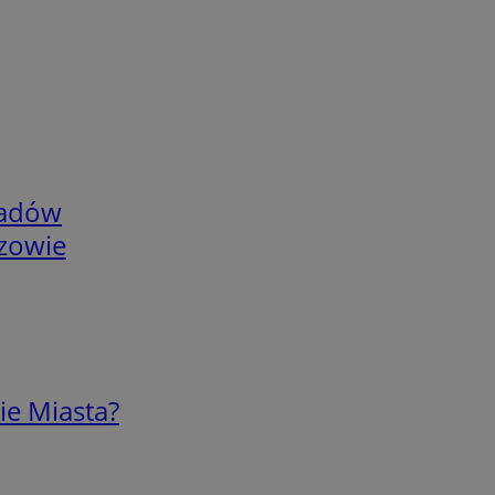
adów
rzowie
ie Miasta?