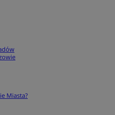
adów
rzowie
ie Miasta?