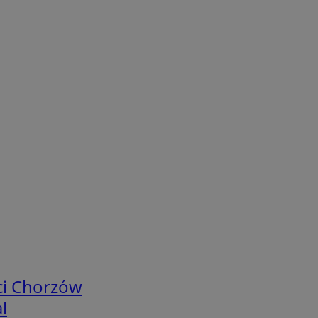
ci Chorzów
l