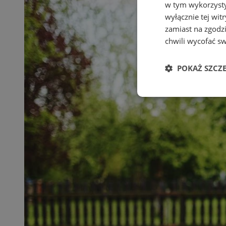
w tym wykorzysty
wyłącznie tej wi
zamiast na zgodz
chwili wycofać s
POKAŻ SZCZ
Niezbędne
Ni
Niezbędne pliki cook
zarządzanie kontem. 
Nazwa