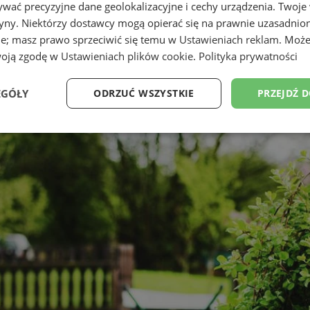
wać precyzyjne dane geolokalizacyjne i cechy urządzenia. Twoje
tryny. Niektórzy dostawcy mogą opierać się na prawnie uzasadnio
ie; masz prawo sprzeciwić się temu w
Ustawieniach reklam
. Może
woją zgodę w
Ustawieniach plików cookie
.
Polityka prywatności
EGÓŁY
ODRZUĆ WSZYSTKIE
PRZEJDŹ 
Wydajność
Targetowanie
Funkcjonalność
Ni
ezbędne
Wydajność
Targetowanie
Funkcjonalność
Niesklasyfikow
ie umożliwiają korzystanie z podstawowych funkcji strony internetowej, takich jak log
Bez niezbędnych plików cookie nie można prawidłowo korzystać ze strony internetowe
Okres
Provider
/
Domena
Opis
przechowywania