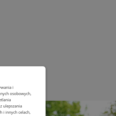
ywania i
danych osobowych,
etlania
az ulepszania
 i innych celach,