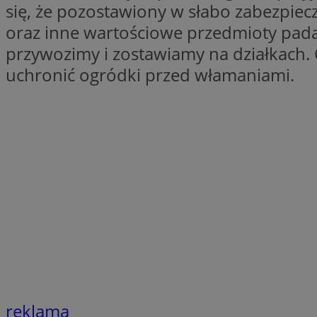
się, że pozostawiony w słabo zabezpiecz
li_gc
oraz inne wartościowe przedmioty pada
przywozimy i zostawiamy na działkach.
uchronić ogródki przed włamaniami.
Nazwa
Nazwa
openstat_umr82x3
Nazwa
openstat_gid
VP
pb_rtb_ev_part
openstat_pbi939ar
openstat_khpu8s
openstat_iy2unm5p
_clck
__gads
incap_ses_1688_32
openstat_wj089dcr
__Secure-
_clsk
ROLLOUT_TOKEN
visid_incap_322052
_clsk
bcookie
reklama