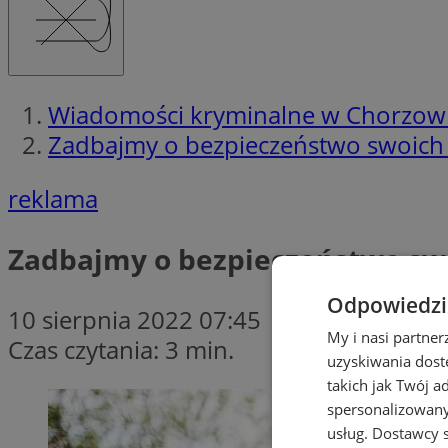
Wiadomości kryminalne w Chorzow
Zadbajmy o bezpieczeństwo swoich
reklama
Zadbajmy o bezpieczeństwo sw
Odpowiedzia
10 sierpnia 2022 07:45
My i nasi partne
Czas czytania: 3 min.
uzyskiwania dost
takich jak Twój a
spersonalizowanyc
usług.
Dostawcy s