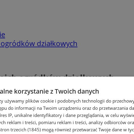
ie
 ogródków działkowych
oich ogródków działkowych
lne korzystanie z Twoich danych
rzy używamy plików cookie i podobnych technologii do przechow
ępu do informacji na Twoim urządzeniu oraz do przetwarzania 
dres IP, unikalne identyfikatory i dane przeglądania, w celu wyświ
h reklam i treści, pomiaru reklam i treści, analizy odbiorców or
tron trzecich (1845)
mogą również przetwarzać Twoje dane w tych