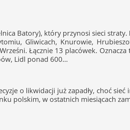
lnica Batory), który przynosi sieci strat
omiu, Gliwicach, Knurowie, Hrubieszowie
i Wrześni. Łącznie 13 placówek. Oznacza t
pów, Lidl ponad 600…
zje o likwidacji już zapadły, choć sieć i
nku polskim, w ostatnich miesiącach zam