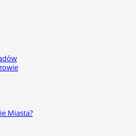
adów
rzowie
ie Miasta?