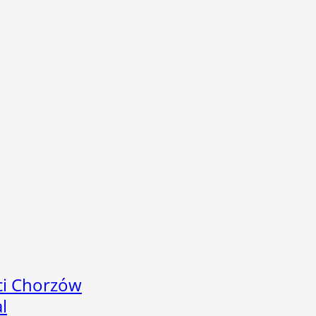
ci Chorzów
l