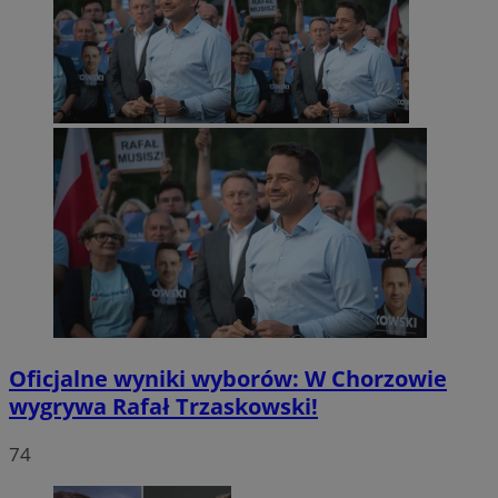
Oficjalne wyniki wyborów: W Chorzowie
wygrywa Rafał Trzaskowski!
74