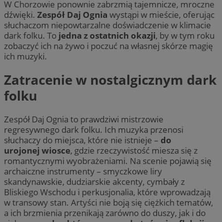
W Chorzowie ponownie zabrzmią tajemnicze, mroczne
dźwięki.
Zespół Daj Ognia
wystąpi w mieście, oferując
słuchaczom niepowtarzalne doświadczenie w klimacie
dark folku. To
jedna z ostatnich okazji
, by w tym roku
zobaczyć ich na żywo i poczuć na własnej skórze magię
ich muzyki.
Zatracenie w nostalgicznym dark
folku
Zespół Daj Ognia to prawdziwi mistrzowie
regresywnego dark folku. Ich muzyka przenosi
słuchaczy do miejsca, które nie istnieje –
do
urojonej wiosce
, gdzie rzeczywistość miesza się z
romantycznymi wyobrażeniami. Na scenie pojawią się
archaiczne instrumenty – smyczkowe liry
skandynawskie, dudziarskie akcenty, cymbały z
Bliskiego Wschodu i perkusjonalia, które wprowadzają
w transowy stan. Artyści nie boją się ciężkich tematów,
a ich brzmienia przenikają zarówno do duszy, jak i do