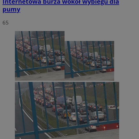
Internetowa burza wokół wybiegu dla
pumy
65