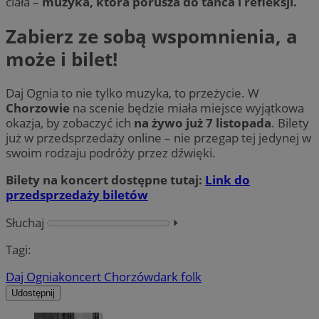
ciała –
muzyka, która porusza do tańca i refleksji.
Zabierz ze sobą wspomnienia, a
może i bilet!
Daj Ognia to nie tylko muzyka, to przeżycie. W
Chorzowie
na scenie będzie miała miejsce wyjątkowa
okazja, by zobaczyć ich
na żywo już 7 listopada
. Bilety
już w przedsprzedaży online – nie przegap tej jedynej w
swoim rodzaju podróży przez dźwięki.
Bilety na koncert dostępne tutaj:
Link do
przedsprzedaży biletów
Słuchaj
⏵︎
Tagi:
Daj Ognia
koncert Chorzów
dark folk
Udostępnij