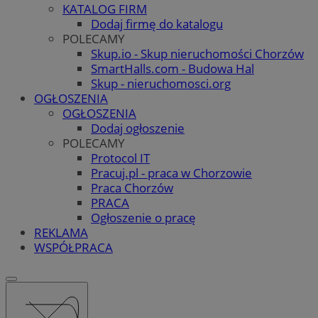
KATALOG FIRM
Dodaj firmę do katalogu
POLECAMY
Skup.io - Skup nieruchomości Chorzów
SmartHalls.com - Budowa Hal
Skup - nieruchomosci.org
OGŁOSZENIA
OGŁOSZENIA
Dodaj ogłoszenie
POLECAMY
Protocol IT
Pracuj.pl - praca w Chorzowie
Praca Chorzów
PRACA
Ogłoszenie o pracę
REKLAMA
WSPÓŁPRACA