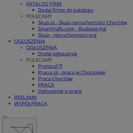
KATALOG FIRM
Dodaj firmę do katalogu
POLECAMY
Skup.io - Skup nieruchomości Chorzów
SmartHalls.com - Budowa Hal
Skup - nieruchomosci.org
OGŁOSZENIA
OGŁOSZENIA
Dodaj ogłoszenie
POLECAMY
Protocol IT
Pracuj.pl - praca w Chorzowie
Praca Chorzów
PRACA
Ogłoszenie o pracę
REKLAMA
WSPÓŁPRACA