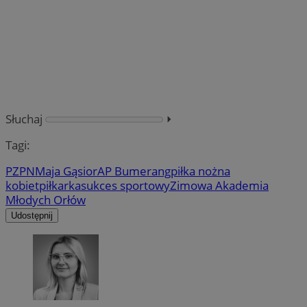
Słuchaj
⏵︎
Tagi:
PZPN
Maja Gąsior
AP Bumerang
piłka nożna
kobiet
piłkarka
sukces sportowy
Zimowa Akademia
Młodych Orłów
Udostępnij