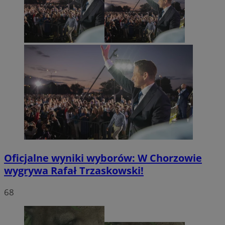
Oficjalne wyniki wyborów: W Chorzowie
wygrywa Rafał Trzaskowski!
68