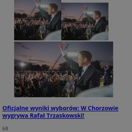
Oficjalne wyniki wyborów: W Chorzowie
wygrywa Rafał Trzaskowski!
68