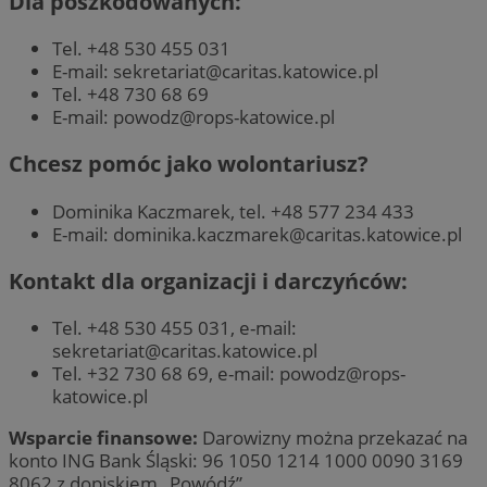
Dla poszkodowanych:
Tel. +48 530 455 031
E-mail:
sekretariat@caritas.katowice.pl
Tel. +48 730 68 69
E-mail:
powodz@rops-katowice.pl
Chcesz pomóc jako wolontariusz?
Dominika Kaczmarek, tel. +48 577 234 433
E-mail:
dominika.kaczmarek@caritas.katowice.pl
Kontakt dla organizacji i darczyńców:
Tel. +48 530 455 031, e-mail:
sekretariat@caritas.katowice.pl
Tel. +32 730 68 69, e-mail:
powodz@rops-
katowice.pl
Wsparcie finansowe:
Darowizny można przekazać na
konto ING Bank Śląski: 96 1050 1214 1000 0090 3169
8062 z dopiskiem „Powódź”.