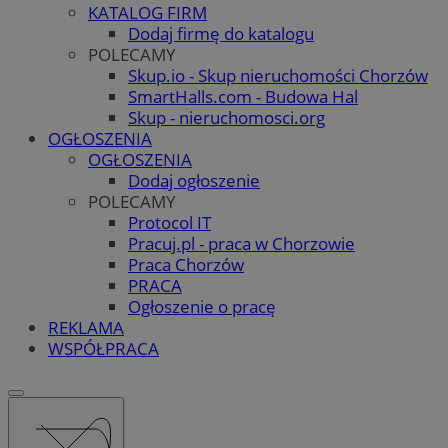
KATALOG FIRM
Dodaj firmę do katalogu
POLECAMY
Skup.io - Skup nieruchomości Chorzów
SmartHalls.com - Budowa Hal
Skup - nieruchomosci.org
OGŁOSZENIA
OGŁOSZENIA
Dodaj ogłoszenie
POLECAMY
Protocol IT
Pracuj.pl - praca w Chorzowie
Praca Chorzów
PRACA
Ogłoszenie o pracę
REKLAMA
WSPÓŁPRACA