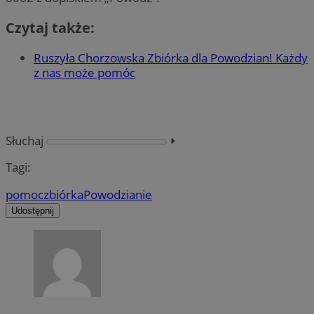
Czytaj także:
Ruszyła Chorzowska Zbiórka dla Powodzian! Każdy
z nas może pomóc
Słuchaj
⏵︎
Tagi:
pomoc
zbiórka
Powodzianie
Udostępnij