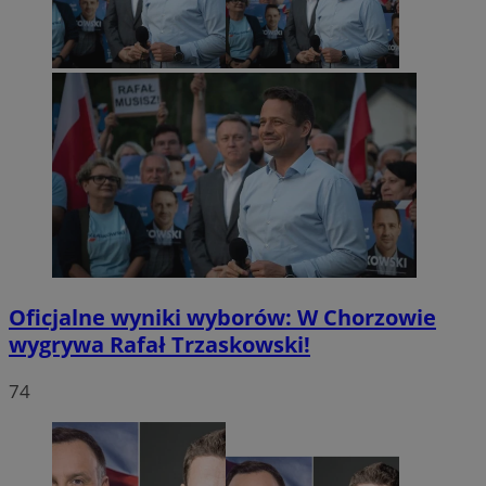
Oficjalne wyniki wyborów: W Chorzowie
wygrywa Rafał Trzaskowski!
74