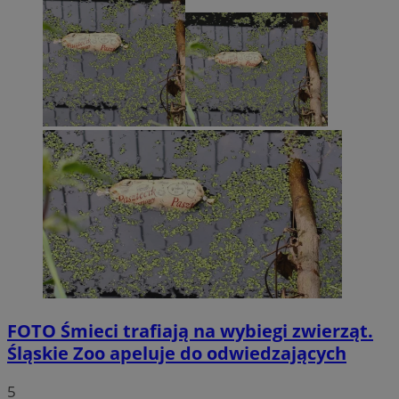
FOTO
Śmieci trafiają na wybiegi zwierząt.
Śląskie Zoo apeluje do odwiedzających
5