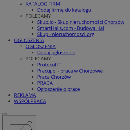
KATALOG FIRM
Dodaj firmę do katalogu
POLECAMY
Skup.io - Skup nieruchomości Chorzów
SmartHalls.com - Budowa Hal
Skup - nieruchomosci.org
OGŁOSZENIA
OGŁOSZENIA
Dodaj ogłoszenie
POLECAMY
Protocol IT
Pracuj.pl - praca w Chorzowie
Praca Chorzów
PRACA
Ogłoszenie o pracę
REKLAMA
WSPÓŁPRACA