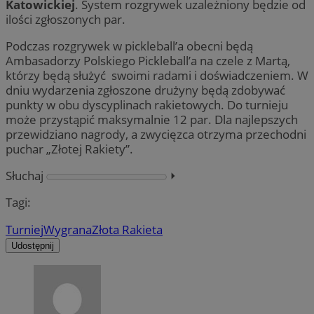
Katowickiej
. System rozgrywek uzależniony będzie od
ilości zgłoszonych par.
Podczas rozgrywek w pickleball’a obecni będą
Ambasadorzy Polskiego Pickleball’a na czele z Martą,
którzy będą służyć swoimi radami i doświadczeniem. W
dniu wydarzenia zgłoszone drużyny będą zdobywać
punkty w obu dyscyplinach rakietowych. Do turnieju
może przystąpić maksymalnie 12 par. Dla najlepszych
przewidziano nagrody, a zwycięzca otrzyma przechodni
puchar „Złotej Rakiety”.
Słuchaj
⏵︎
Tagi:
Turniej
Wygrana
Złota Rakieta
Udostępnij