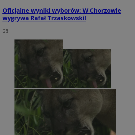
Oficjalne wyniki wyborów: W Chorzowie
wygrywa Rafał Trzaskowski!
68