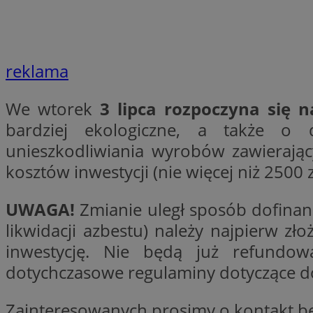
li_gc
reklama
Nazwa
Nazwa
openstat_umr82x3
We wtorek
3 lipca rozpoczyna się 
Nazwa
openstat_gid
VP
bardziej ekologiczne, a także o 
pb_rtb_ev_part
openstat_pbi939ar
unieszkodliwiania wyrobów zawieraj
openstat_khpu8s
kosztów inwestycji (nie więcej niż 2500 z
openstat_iy2unm5p
_clck
__gads
incap_ses_1688_32
UWAGA!
Zmianie uległ sposób dofinan
openstat_wj089dcr
likwidacji azbestu) należy najpierw 
__Secure-
_clsk
ROLLOUT_TOKEN
visid_incap_322052
inwestycję. Nie będą już refundow
dotychczasowe regulaminy dotyczące d
_clsk
bcookie
Zainteresowanych prosimy o kontakt b