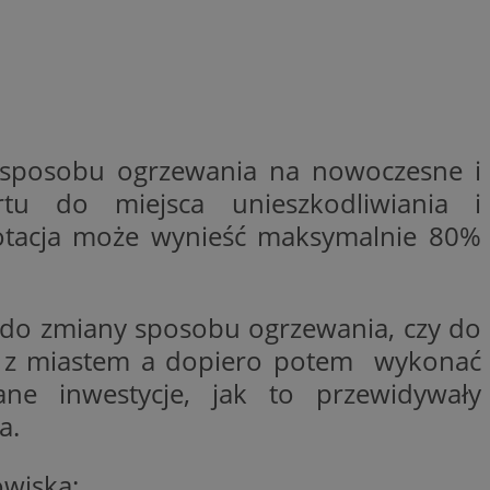
y gościa na
nych celów
wywania
Opis
sposobu ogrzewania na nowoczesne i
aportowania na
tu do miejsca unieszkodliwiania i
etowej dla
iaru wysiłków
madzić dane, takie
wników z reklamami
otacja może wynieść maksymalnie 80%
nę internetową lub
rakcji
ubleClick for
ernetowej w celu
wyświetlanie reklam
jonalności strony
y do zmiany sposobu ogrzewania, czy do
ć.
owę z miastem a dopiero potem wykonać
rażaniem funkcji i
aniem Microsoft
trolować, które
wywania informacji
wyświetlane
ne inwestycje, jak to przewidywały
ów stron w jedną
ń etapowych,
anego użytkownika
a.
aniem Microsoft
wywania informacji
służący do
ów stron w jedną
wiska:
towej za