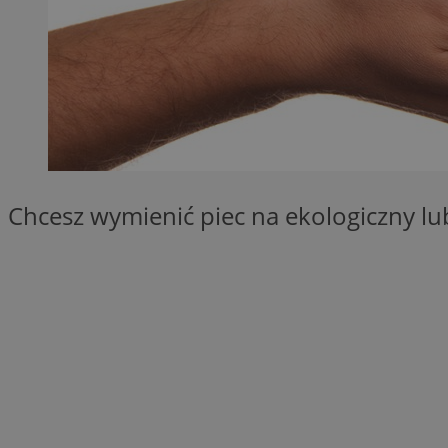
QeSessID
MvSessID
SessID
CookieScriptConse
__cf_bm
Chcesz wymienić piec na ekologiczny l
VISITOR_PRIVACY_
INGRESSCOOKIE