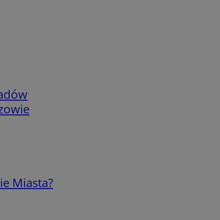
adów
rzowie
ie Miasta?