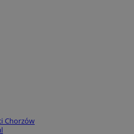
ci Chorzów
l