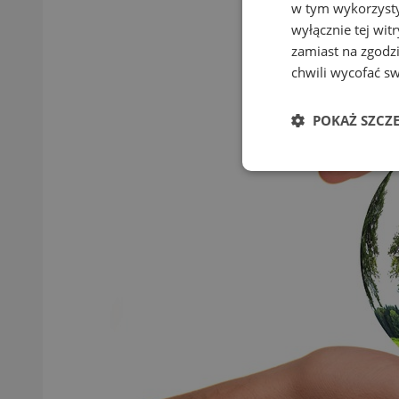
w tym wykorzysty
wyłącznie tej wi
zamiast na zgodz
chwili wycofać s
POKAŻ SZCZ
Niezbędne
Ni
Niezbędne pliki cook
zarządzanie kontem. 
Nazwa