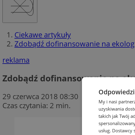
Ciekawe artykuły
Zdobądź dofinansowanie na ekologi
reklama
Zdobądź dofinansowanie na eko
Odpowiedzia
29 czerwca 2018 08:30
My i nasi partne
Czas czytania: 2 min.
uzyskiwania dost
takich jak Twój a
spersonalizowanyc
usług.
Dostawcy s