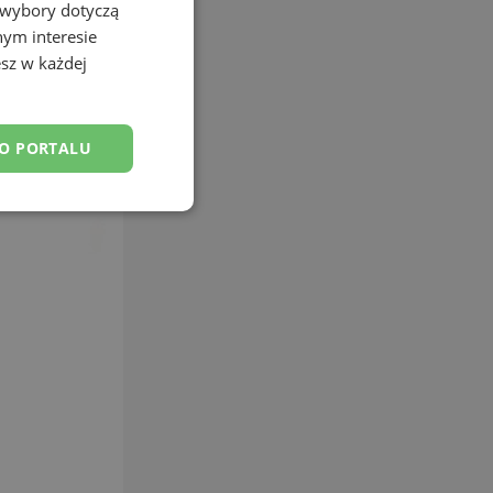
 wybory dotyczą
nym interesie
sz w każdej
DO PORTALU
esklasyfikowane
ane
owanie użytkownika i
j.