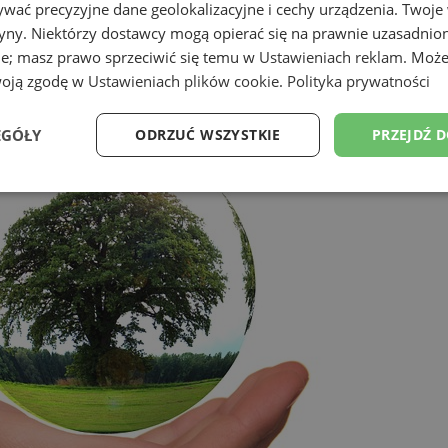
wać precyzyjne dane geolokalizacyjne i cechy urządzenia. Twoje
tryny. Niektórzy dostawcy mogą opierać się na prawnie uzasadnio
ie; masz prawo sprzeciwić się temu w
Ustawieniach reklam
. Może
woją zgodę w
Ustawieniach plików cookie
.
Polityka prywatności
EGÓŁY
ODRZUĆ WSZYSTKIE
PRZEJDŹ 
Wydajność
Targetowanie
Funkcjonalność
Ni
ezbędne
Wydajność
Targetowanie
Funkcjonalność
Niesklasyfikow
ie umożliwiają korzystanie z podstawowych funkcji strony internetowej, takich jak log
Bez niezbędnych plików cookie nie można prawidłowo korzystać ze strony internetowe
Okres
Provider
/
Domena
Opis
przechowywania