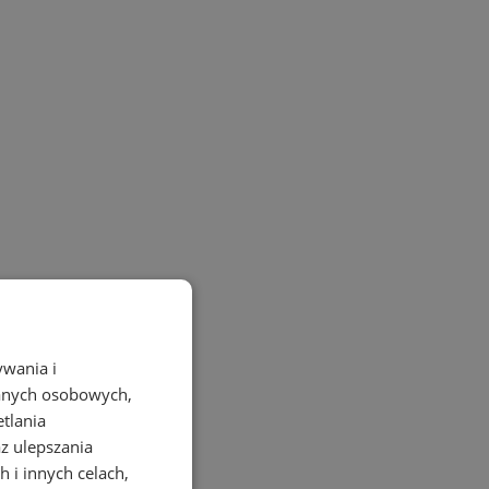
ywania i
danych osobowych,
etlania
az ulepszania
 i innych celach,