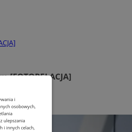
ACJA]
kim [FOTORELACJA]
ywania i
danych osobowych,
etlania
az ulepszania
 i innych celach,