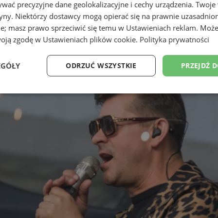
wać precyzyjne dane geolokalizacyjne i cechy urządzenia. Twoje
tryny. Niektórzy dostawcy mogą opierać się na prawnie uzasadnio
ie; masz prawo sprzeciwić się temu w
Ustawieniach reklam
. Może
woją zgodę w
Ustawieniach plików cookie
.
Polityka prywatności
EGÓŁY
ODRZUĆ WSZYSTKIE
PRZEJDŹ 
Wydajność
Targetowanie
Funkcjonalność
Ni
ezbędne
Wydajność
Targetowanie
Funkcjonalność
Niesklasyfikow
ie umożliwiają korzystanie z podstawowych funkcji strony internetowej, takich jak log
Bez niezbędnych plików cookie nie można prawidłowo korzystać ze strony internetowe
Okres
Provider
/
Domena
Opis
przechowywania