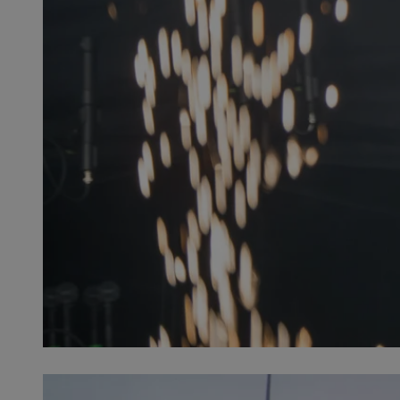
QeSessID
MvSessID
SessID
CookieScriptConse
__cf_bm
VISITOR_PRIVACY_
INGRESSCOOKIE