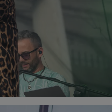
entyfikator sesji.
entyfikator sesji.
entyfikator sesji.
rzez usługę Cookie-
preferencji
 na pliki cookie.
ookie Cookie-
niania ludzi i
trony internetowej,
e ważnych raportów
ryny internetowej.
nformacje o zgodzie
ncjach dotyczących
ia z witryny.
olityki prywatności
ich przestrzeganie
temu użytkownik nie
woich preferencji,
 z regulacjami
erów obsługuje
ekście
lu optymalizacji