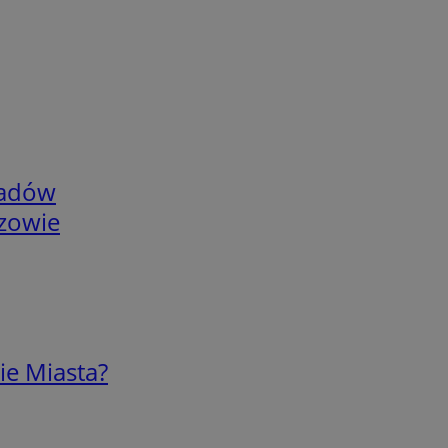
adów
rzowie
ie Miasta?