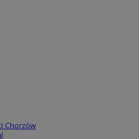
ci Chorzów
l