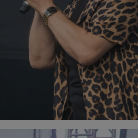
mojchorzow.pl
1 rok
Ten plik cookie przechowuje id
mojchorzow.pl
1 rok
Ten plik cookie przechowuje id
mojchorzow.pl
1 rok
Ten plik cookie przechowuje id
nt
4 tygodnie 2 dni
Ten plik cookie jest używany p
CookieScript
Script.com do zapamiętywania 
mojchorzow.pl
dotyczących zgody użytkownika
Jest to konieczne, aby baner c
Script.com działał poprawnie.
29 minut 53
Ten plik cookie służy do rozróż
Cloudflare Inc.
sekundy
botów. Jest to korzystne dla s
.temu.com
ponieważ umożliwia tworzeni
na temat korzystania z jej wit
METADATA
5 miesięcy 4
Ten plik cookie przechowuje i
YouTube
tygodnie
użytkownika oraz jego prefere
.youtube.com
prywatności podczas korzystan
Rejestruje wybory dotyczące p
Google Privacy Policy
i ustawień zgody, zapewniając 
w kolejnych wizytach. Dzięki 
musi ponownie konfigurować s
co zwiększa wygodę i zgodność
ochrony danych.
Sesja
Rejestruje, który klaster serw
NGINX Inc.
gościa. Jest to używane w kont
bh.contextweb.com
równoważenia obciążenia w ce
doświadczenia użytkownika.