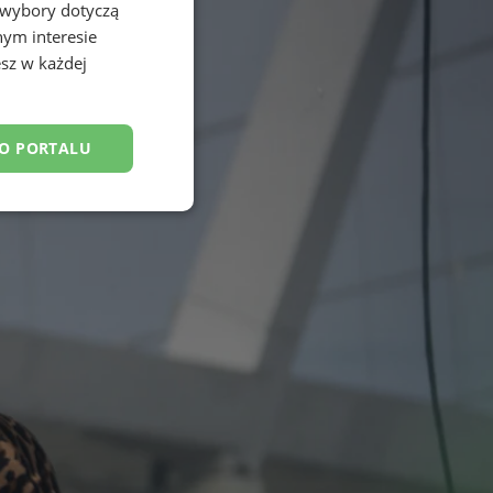
 wybory dotyczą
nym interesie
sz w każdej
DO PORTALU
esklasyfikowane
ane
owanie użytkownika i
j.