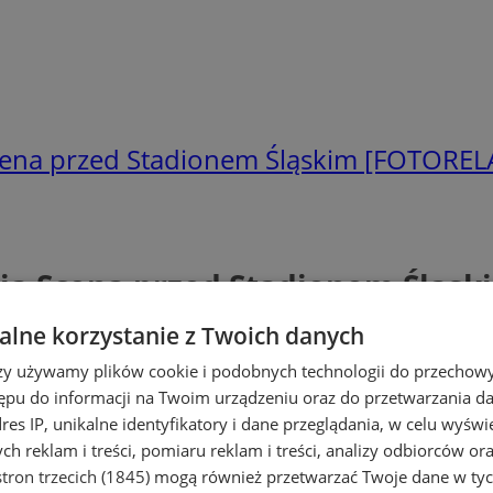
 Scena przed Stadionem Śląskim [FOTOREL
tnia Scena przed Stadionem Śląs
lne korzystanie z Twoich danych
rzy używamy plików cookie i podobnych technologii do przechow
ępu do informacji na Twoim urządzeniu oraz do przetwarzania 
dres IP, unikalne identyfikatory i dane przeglądania, w celu wyświ
h reklam i treści, pomiaru reklam i treści, analizy odbiorców or
tron trzecich (1845)
mogą również przetwarzać Twoje dane w tych