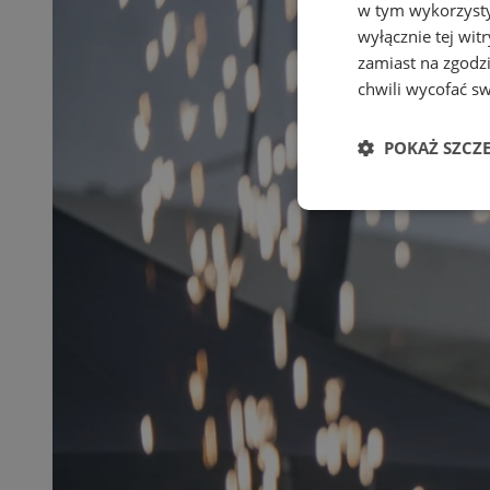
w tym wykorzysty
wyłącznie tej wi
zamiast na zgodz
chwili wycofać s
POKAŻ SZCZ
Niezbędne
Ni
Niezbędne pliki cook
zarządzanie kontem. 
Nazwa