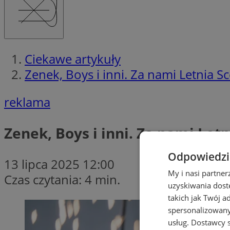
Ciekawe artykuły
Zenek, Boys i inni. Za nami Letnia
reklama
Zenek, Boys i inni. Za nami Le
Odpowiedzia
13 lipca 2025 12:00
My i nasi partne
Czas czytania: 4 min.
uzyskiwania dost
takich jak Twój a
spersonalizowanyc
usług.
Dostawcy s