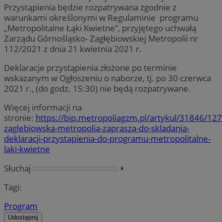
Przystąpienia będzie rozpatrywana zgodnie z
warunkami określonymi w Regulaminie programu
„Metropolitalne Łąki Kwietne”, przyjętego uchwałą
Zarządu Górnośląsko- Zagłębiowskiej Metropolii nr
112/2021 z dnia 21 kwietnia 2021 r.
Deklaracje przystąpienia złożone po terminie
wskazanym w Ogłoszeniu o naborze, tj. po 30 czerwca
2021 r., (do godz. 15:30) nie będą rozpatrywane.
Więcej informacji na
stronie:
https://bip.metropoliagzm.pl/artykul/31846/12
zaglebiowska-metropolia-zaprasza-do-skladania-
deklaracji-przystapienia-do-programu-metropolitalne-
laki-kwietne
Słuchaj
⏵︎
Tagi:
Program
Udostępnij