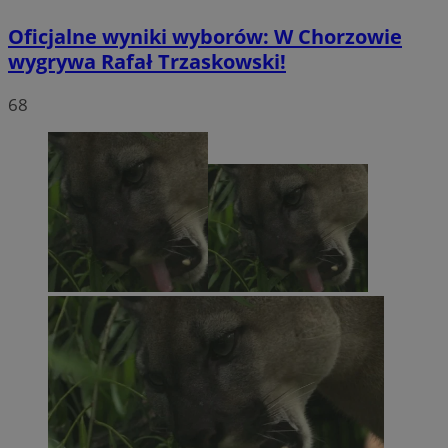
Oficjalne wyniki wyborów: W Chorzowie
wygrywa Rafał Trzaskowski!
68