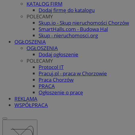
KATALOG FIRM
Dodaj firmę do katalogu
POLECAMY
Skup.io - Skup nieruchomości Chorzów
SmartHalls.com - Budowa Hal
Skup - nieruchomosci.org
OGŁOSZENIA
OGŁOSZENIA
Dodaj ogłoszenie
POLECAMY
Protocol IT
Pracuj.pl - praca w Chorzowie
Praca Chorzów
PRACA
Ogłoszenie o pracę
REKLAMA
WSPÓŁPRACA