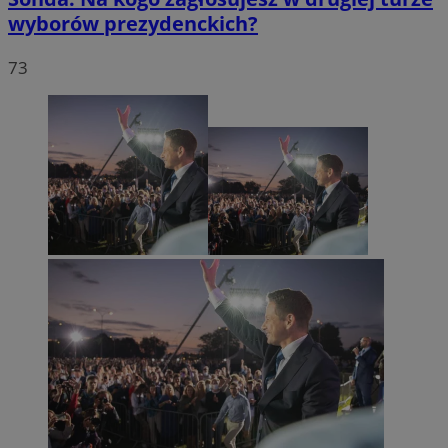
wyborów prezydenckich?
73