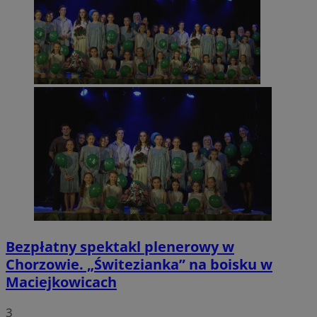
Bezpłatny spektakl plenerowy w
Chorzowie. „Świtezianka” na boisku w
Maciejkowicach
3