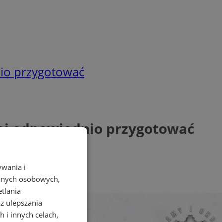
nio przygotować
niej odpowiednio przygotować
ywania i
danych osobowych,
etlania
az ulepszania
 i innych celach,