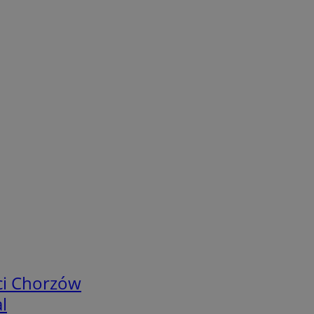
ci Chorzów
l