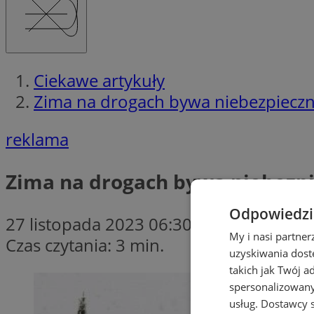
Ciekawe artykuły
Zima na drogach bywa niebezpieczna
reklama
Zima na drogach bywa niebezpie
Odpowiedzia
27 listopada 2023 06:30
My i nasi partne
Czas czytania: 3 min.
uzyskiwania dost
takich jak Twój a
spersonalizowanyc
usług.
Dostawcy s