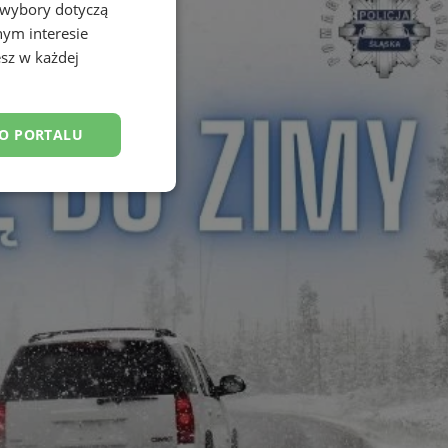
 wybory dotyczą
nym interesie
sz w każdej
DO PORTALU
esklasyfikowane
ane
owanie użytkownika i
j.