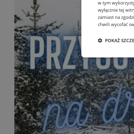
w tym wykorzysty
wyłącznie tej wi
zamiast na zgodz
chwili wycofać s
POKAŻ SZCZ
Niezbędne
Ni
Niezbędne pliki cook
zarządzanie kontem. 
Nazwa