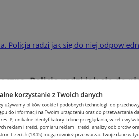
. Policja radzi jak się do niej odpowied
czna. Policja radzi jak się do 
lne korzystanie z Twoich danych
rzy używamy plików cookie i podobnych technologii do przechow
ępu do informacji na Twoim urządzeniu oraz do przetwarzania 
dres IP, unikalne identyfikatory i dane przeglądania, w celu wyświ
h reklam i treści, pomiaru reklam i treści, analizy odbiorców or
tron trzecich (1845)
mogą również przetwarzać Twoje dane w tych