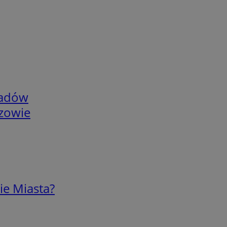
adów
rzowie
ie Miasta?