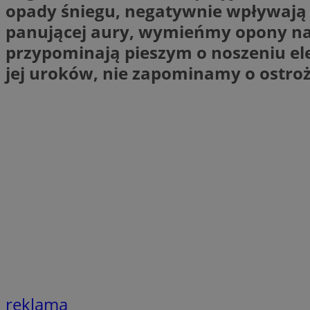
opady śniegu, negatywnie wpływają 
li_gc
panującej aury, wymieńmy opony na
przypominają pieszym o noszeniu el
jej uroków, nie zapominamy o ostroż
Nazwa
Nazwa
openstat_umr82x3
Nazwa
openstat_gid
VP
pb_rtb_ev_part
openstat_pbi939ar
openstat_khpu8s
openstat_iy2unm5p
_clck
__gads
incap_ses_1688_32
openstat_wj089dcr
__Secure-
_clsk
ROLLOUT_TOKEN
visid_incap_322052
_clsk
bcookie
reklama