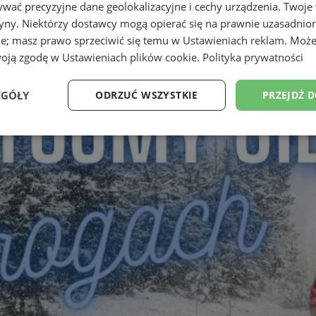
wać precyzyjne dane geolokalizacyjne i cechy urządzenia. Twoje
tryny. Niektórzy dostawcy mogą opierać się na prawnie uzasadnio
ie; masz prawo sprzeciwić się temu w
Ustawieniach reklam
. Może
woją zgodę w
Ustawieniach plików cookie
.
Polityka prywatności
EGÓŁY
ODRZUĆ WSZYSTKIE
PRZEJDŹ 
Wydajność
Targetowanie
Funkcjonalność
Ni
ezbędne
Wydajność
Targetowanie
Funkcjonalność
Niesklasyfikow
ie umożliwiają korzystanie z podstawowych funkcji strony internetowej, takich jak log
Bez niezbędnych plików cookie nie można prawidłowo korzystać ze strony internetowe
Okres
Provider
/
Domena
Opis
przechowywania