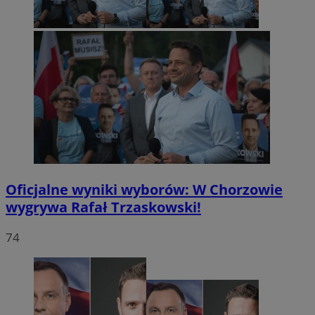
Oficjalne wyniki wyborów: W Chorzowie
wygrywa Rafał Trzaskowski!
74