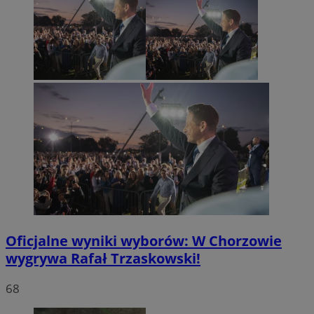
Oficjalne wyniki wyborów: W Chorzowie
wygrywa Rafał Trzaskowski!
68