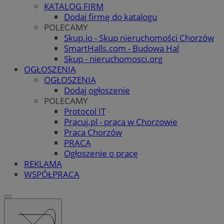
KATALOG FIRM
Dodaj firmę do katalogu
POLECAMY
Skup.io - Skup nieruchomości Chorzów
SmartHalls.com - Budowa Hal
Skup - nieruchomosci.org
OGŁOSZENIA
OGŁOSZENIA
Dodaj ogłoszenie
POLECAMY
Protocol IT
Pracuj.pl - praca w Chorzowie
Praca Chorzów
PRACA
Ogłoszenie o pracę
REKLAMA
WSPÓŁPRACA