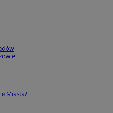
adów
rzowie
ie Miasta?