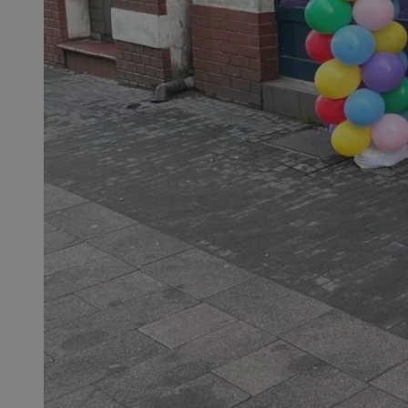
QeSessID
MvSessID
SessID
CookieScriptConse
__cf_bm
VISITOR_PRIVACY_
INGRESSCOOKIE