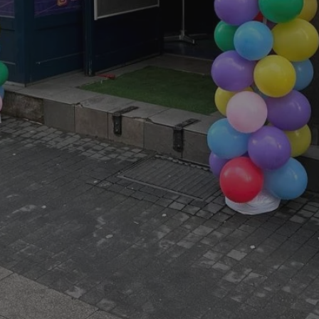
mojchorzow.pl
1 rok
Ten plik cookie przechowuje id
mojchorzow.pl
1 rok
Ten plik cookie przechowuje id
mojchorzow.pl
1 rok
Ten plik cookie przechowuje id
nt
4 tygodnie 2 dni
Ten plik cookie jest używany p
CookieScript
Script.com do zapamiętywania 
mojchorzow.pl
dotyczących zgody użytkownika
Jest to konieczne, aby baner c
Script.com działał poprawnie.
29 minut 53
Ten plik cookie służy do rozróż
Cloudflare Inc.
sekundy
botów. Jest to korzystne dla s
.temu.com
ponieważ umożliwia tworzeni
na temat korzystania z jej wit
METADATA
5 miesięcy 4
Ten plik cookie przechowuje i
YouTube
tygodnie
użytkownika oraz jego prefere
.youtube.com
prywatności podczas korzystan
Rejestruje wybory dotyczące p
Google Privacy Policy
i ustawień zgody, zapewniając 
w kolejnych wizytach. Dzięki 
musi ponownie konfigurować s
co zwiększa wygodę i zgodność
ochrony danych.
Sesja
Rejestruje, który klaster serw
NGINX Inc.
gościa. Jest to używane w kont
bh.contextweb.com
równoważenia obciążenia w ce
doświadczenia użytkownika.