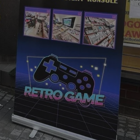
entyfikator sesji.
entyfikator sesji.
entyfikator sesji.
rzez usługę Cookie-
preferencji
 na pliki cookie.
ookie Cookie-
niania ludzi i
trony internetowej,
e ważnych raportów
ryny internetowej.
nformacje o zgodzie
ncjach dotyczących
ia z witryny.
olityki prywatności
ich przestrzeganie
temu użytkownik nie
woich preferencji,
 z regulacjami
erów obsługuje
ekście
lu optymalizacji