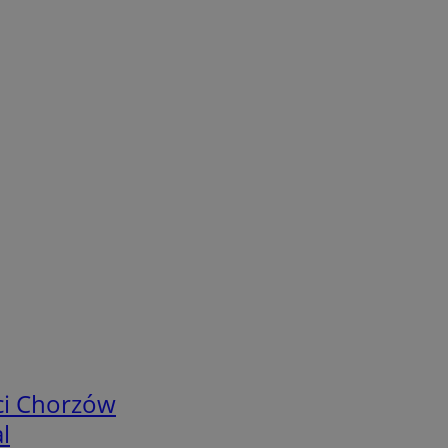
ci Chorzów
l