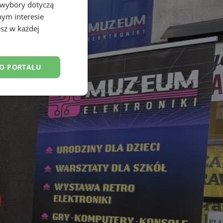
 wybory dotyczą
nym interesie
sz w każdej
DO PORTALU
esklasyfikowane
ane
owanie użytkownika i
j.