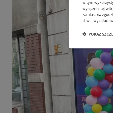
w tym wykorzysty
wyłącznie tej wi
zamiast na zgodz
chwili wycofać s
POKAŻ SZCZ
Niezbędne
Ni
Niezbędne pliki cook
zarządzanie kontem. 
Nazwa