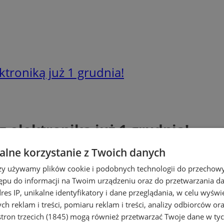
troniką już 1 grudnia!
 elektroniką już 1 grudnia!
lne korzystanie z Twoich danych
rzy używamy plików cookie i podobnych technologii do przechow
ępu do informacji na Twoim urządzeniu oraz do przetwarzania 
dres IP, unikalne identyfikatory i dane przeglądania, w celu wyświ
h reklam i treści, pomiaru reklam i treści, analizy odbiorców or
tron trzecich (1845)
mogą również przetwarzać Twoje dane w tych