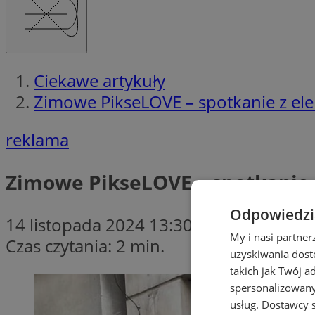
Ciekawe artykuły
Zimowe PikseLOVE – spotkanie z elek
reklama
Zimowe PikseLOVE – spotkanie z
Odpowiedzia
14 listopada 2024 13:30
My i nasi partne
Czas czytania: 2 min.
uzyskiwania dost
takich jak Twój a
spersonalizowanyc
usług.
Dostawcy s