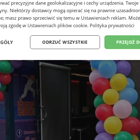
wać precyzyjne dane geolokalizacyjne i cechy urządzenia. Twoje
tryny. Niektórzy dostawcy mogą opierać się na prawnie uzasadnio
ie; masz prawo sprzeciwić się temu w
Ustawieniach reklam
. Może
woją zgodę w
Ustawieniach plików cookie
.
Polityka prywatności
EGÓŁY
ODRZUĆ WSZYSTKIE
PRZEJDŹ 
Wydajność
Targetowanie
Funkcjonalność
Ni
ezbędne
Wydajność
Targetowanie
Funkcjonalność
Niesklasyfikow
ie umożliwiają korzystanie z podstawowych funkcji strony internetowej, takich jak log
Bez niezbędnych plików cookie nie można prawidłowo korzystać ze strony internetowe
Okres
Provider
/
Domena
Opis
przechowywania