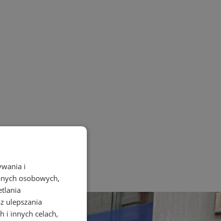
ywania i
danych osobowych,
etlania
az ulepszania
 i innych celach,