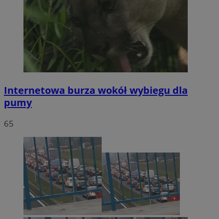
Internetowa burza wokół wybiegu dla
pumy
65