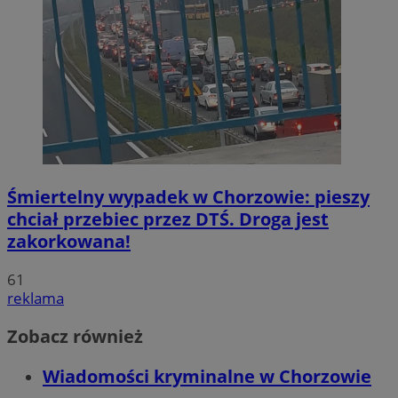
Śmiertelny wypadek w Chorzowie: pieszy
chciał przebiec przez DTŚ. Droga jest
zakorkowana!
61
reklama
Zobacz również
Wiadomości kryminalne w Chorzowie