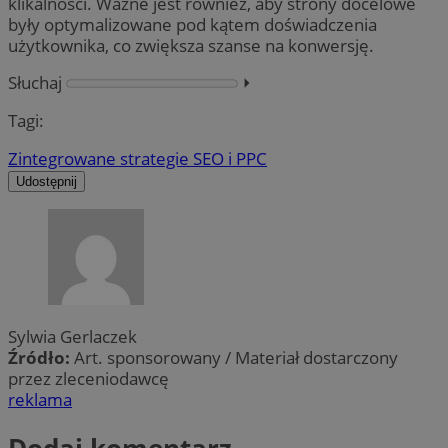
klikalności. Ważne jest również, aby strony docelowe
były optymalizowane pod kątem doświadczenia
użytkownika, co zwiększa szanse na konwersję.
Słuchaj
⏵︎
Tagi:
Zintegrowane strategie SEO i PPC
Udostępnij
Sylwia Gerlaczek
Źródło:
Art. sponsorowany / Materiał dostarczony
przez zleceniodawcę
reklama
Dodaj komentarz