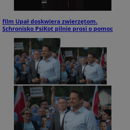
film
Upał doskwiera zwierzętom.
Schronisko PsiKot pilnie prosi o pomoc