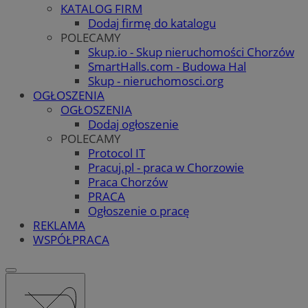
KATALOG FIRM
Dodaj firmę do katalogu
POLECAMY
Skup.io - Skup nieruchomości Chorzów
SmartHalls.com - Budowa Hal
Skup - nieruchomosci.org
OGŁOSZENIA
OGŁOSZENIA
Dodaj ogłoszenie
POLECAMY
Protocol IT
Pracuj.pl - praca w Chorzowie
Praca Chorzów
PRACA
Ogłoszenie o pracę
REKLAMA
WSPÓŁPRACA