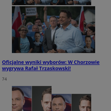
Oficjalne wyniki wyborów: W Chorzowie
wygrywa Rafał Trzaskowski!
74