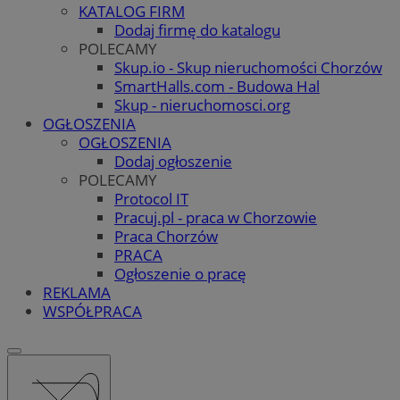
KATALOG FIRM
Dodaj firmę do katalogu
POLECAMY
Skup.io - Skup nieruchomości Chorzów
SmartHalls.com - Budowa Hal
Skup - nieruchomosci.org
OGŁOSZENIA
OGŁOSZENIA
Dodaj ogłoszenie
POLECAMY
Protocol IT
Pracuj.pl - praca w Chorzowie
Praca Chorzów
PRACA
Ogłoszenie o pracę
REKLAMA
WSPÓŁPRACA