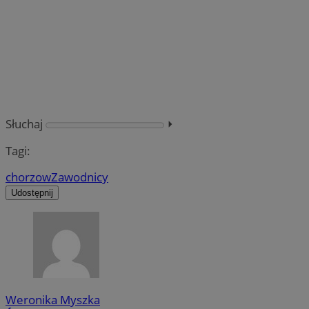
Słuchaj
⏵︎
Tagi:
chorzow
Zawodnicy
Udostępnij
Weronika Myszka