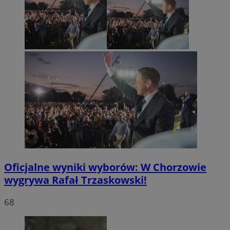
Oficjalne wyniki wyborów: W Chorzowie
wygrywa Rafał Trzaskowski!
68