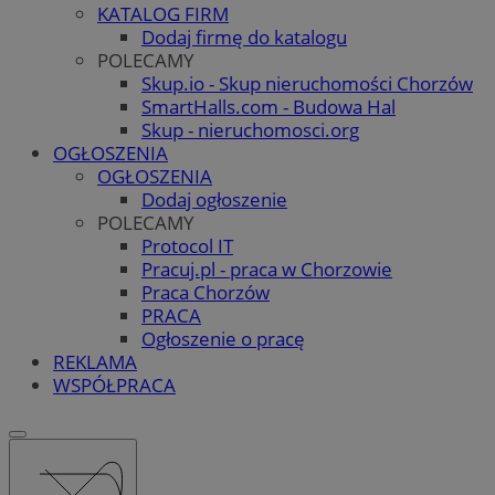
KATALOG FIRM
Dodaj firmę do katalogu
POLECAMY
Skup.io - Skup nieruchomości Chorzów
SmartHalls.com - Budowa Hal
Skup - nieruchomosci.org
OGŁOSZENIA
OGŁOSZENIA
Dodaj ogłoszenie
POLECAMY
Protocol IT
Pracuj.pl - praca w Chorzowie
Praca Chorzów
PRACA
Ogłoszenie o pracę
REKLAMA
WSPÓŁPRACA