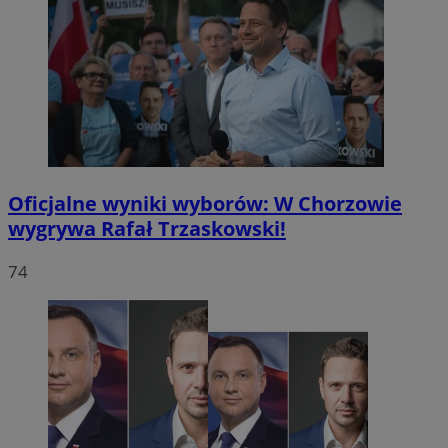
Oficjalne wyniki wyborów: W Chorzowie
wygrywa Rafał Trzaskowski!
74