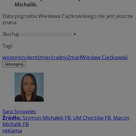
Michalik.
Data pogrzebu Wiesława Ciężkowskiego nie jest jeszcze
znana.
Słuchaj
⏵︎
Tagi:
wiceprezydent
śmierć
radny
Zmarł
Wiesław Ciężkowski
Udostępnij
Sara Synowiec
Źródło:
Szymon Michałek FB, UM Chorzów FB, Marcin
Michalik FB
reklama