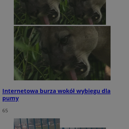
Internetowa burza wokół wybiegu dla
pumy
65