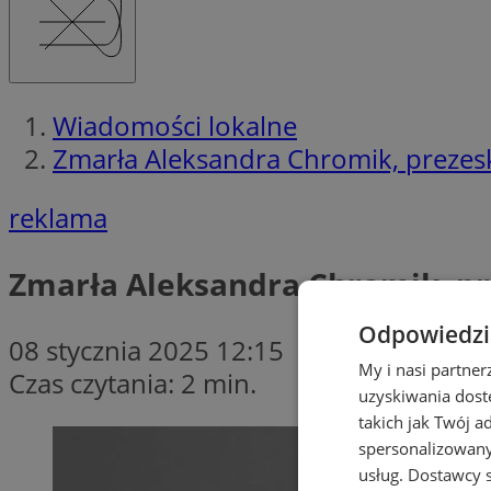
Wiadomości lokalne
Zmarła Aleksandra Chromik, prezes
reklama
Zmarła Aleksandra Chromik, p
Odpowiedzia
08 stycznia 2025 12:15
My i nasi partne
Czas czytania: 2 min.
uzyskiwania dost
takich jak Twój a
spersonalizowanyc
usług.
Dostawcy s