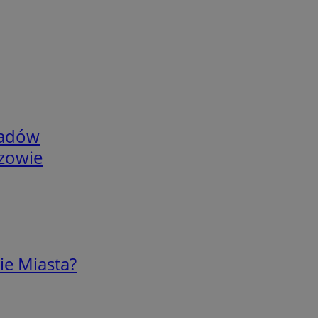
adów
rzowie
ie Miasta?