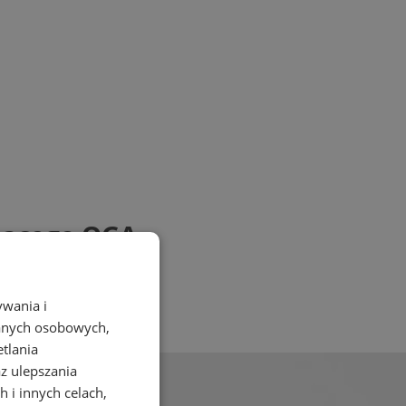
jącego OGA
ywania i
danych osobowych,
etlania
az ulepszania
 i innych celach,