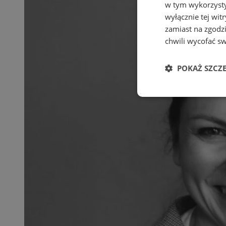
w tym wykorzysty
wyłącznie tej wi
zamiast na zgodz
chwili wycofać s
POKAŻ SZCZ
Niezbędne
Ni
Niezbędne pliki cook
zarządzanie kontem. 
Nazwa