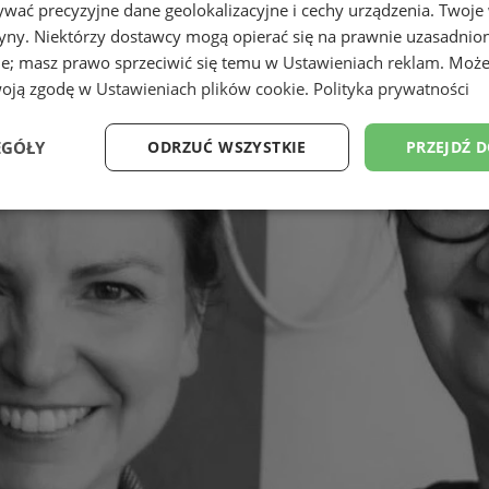
wać precyzyjne dane geolokalizacyjne i cechy urządzenia. Twoje
tryny. Niektórzy dostawcy mogą opierać się na prawnie uzasadnio
ie; masz prawo sprzeciwić się temu w
Ustawieniach reklam
. Może
woją zgodę w
Ustawieniach plików cookie
.
Polityka prywatności
EGÓŁY
ODRZUĆ WSZYSTKIE
PRZEJDŹ 
Wydajność
Targetowanie
Funkcjonalność
Ni
ezbędne
Wydajność
Targetowanie
Funkcjonalność
Niesklasyfikow
ie umożliwiają korzystanie z podstawowych funkcji strony internetowej, takich jak log
Bez niezbędnych plików cookie nie można prawidłowo korzystać ze strony internetowe
Okres
Provider
/
Domena
Opis
przechowywania