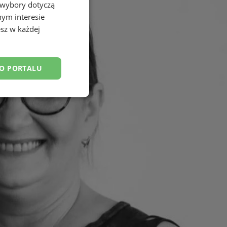
 wybory dotyczą
nym interesie
sz w każdej
DO PORTALU
esklasyfikowane
ane
owanie użytkownika i
j.