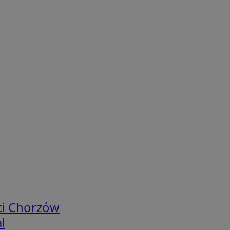
ci Chorzów
l