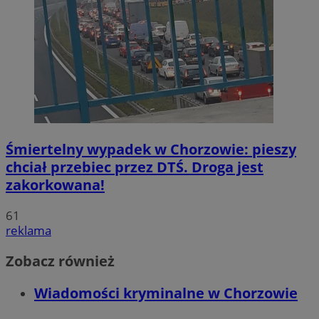
Śmiertelny wypadek w Chorzowie: pieszy
chciał przebiec przez DTŚ. Droga jest
zakorkowana!
61
reklama
Zobacz również
Wiadomości kryminalne w Chorzowie