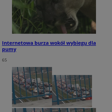
Internetowa burza wokół wybiegu dla
pumy
65