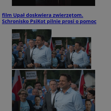
film
Upał doskwiera zwierzętom.
Schronisko PsiKot pilnie prosi o pomoc