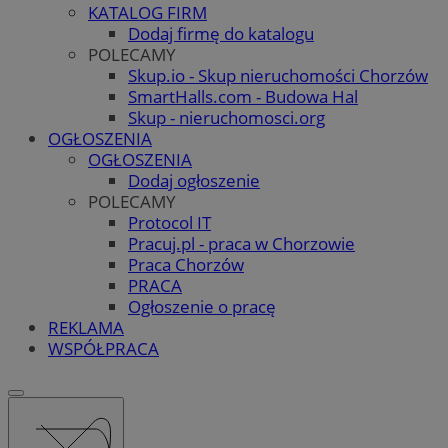
KATALOG FIRM
Dodaj firmę do katalogu
POLECAMY
Skup.io - Skup nieruchomości Chorzów
SmartHalls.com - Budowa Hal
Skup - nieruchomosci.org
OGŁOSZENIA
OGŁOSZENIA
Dodaj ogłoszenie
POLECAMY
Protocol IT
Pracuj.pl - praca w Chorzowie
Praca Chorzów
PRACA
Ogłoszenie o pracę
REKLAMA
WSPÓŁPRACA