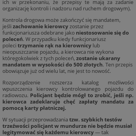
ich w przekonaniu, że przepisy te mają za zadanie
organizację kontroli i nadzoru nad ruchem drogowym).
Kontrola drogowa może zakończyć się mandatem,
jeśli
zachowanie kierowcy
zostanie przez
funkcjonariusza odebrane jako
niestosowanie się do
poleceń
. W przypadku kiedy funkcjonariusz
poleci
trzymanie rąk na kierownicy
lub
nieopuszczanie pojazdu, a kierowca nie wykona
któregokolwiek z tych poleceń,
zostanie ukarany
mandatem w wysokości do 500 złotych
. Ten przepis
obowiązuje już od wielu lat, nie jest to nowość.
Rozporządzenie rozszerza katalog możliwości
wpuszczenia kierowcy kontrolowanego pojazdu do
radiowozu.
Policjant będzie mógł to zrobić, jeśli np.
kierowca zadeklaruje chęć zapłaty mandatu za
pomocą karty płatniczej.
W sytuacji przeprowadzania
tzw. szybkich testów
trzeźwości policjant w mundurze nie będzie musiał
legitymować się każdemu kierowcy
— tak