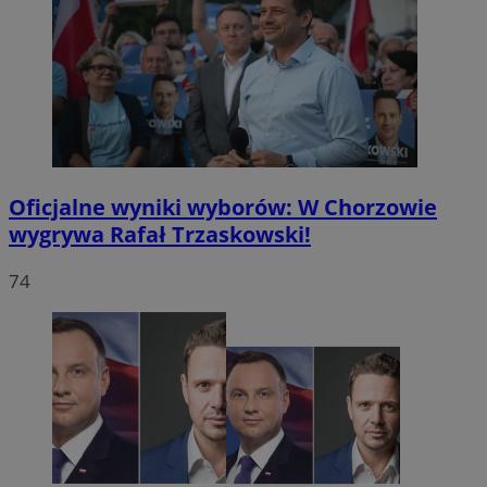
Oficjalne wyniki wyborów: W Chorzowie
wygrywa Rafał Trzaskowski!
74