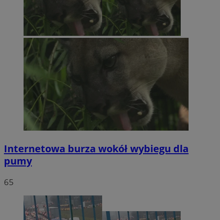
Internetowa burza wokół wybiegu dla
pumy
65