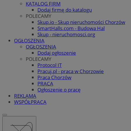
KATALOG FIRM
Dodaj firmę do katalogu
POLECAMY
Skup.io - Skup nieruchomości Chorzów
SmartHalls.com - Budowa Hal
Skup - nieruchomosci.org
OGŁOSZENIA
OGŁOSZENIA
Dodaj ogłoszenie
POLECAMY
Protocol IT
Pracuj.pl - praca w Chorzowie
Praca Chorzów
PRACA
Ogłoszenie o pracę
REKLAMA
WSPÓŁPRACA