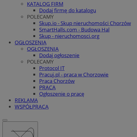
KATALOG FIRM
Dodaj firmę do katalogu
POLECAMY
Skup.io - Skup nieruchomości Chorzów
SmartHalls.com - Budowa Hal
Skup - nieruchomosci.org
OGŁOSZENIA
OGŁOSZENIA
Dodaj ogłoszenie
POLECAMY
Protocol IT
Pracuj.pl - praca w Chorzowie
Praca Chorzów
PRACA
Ogłoszenie o pracę
REKLAMA
WSPÓŁPRACA