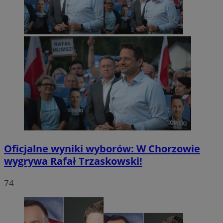
Oficjalne wyniki wyborów: W Chorzowie
wygrywa Rafał Trzaskowski!
74