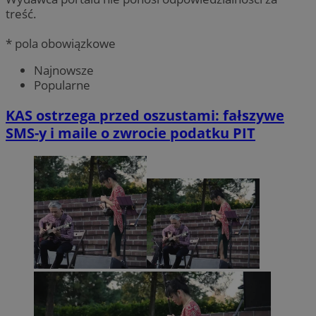
treść.
* pola obowiązkowe
Najnowsze
Popularne
KAS ostrzega przed oszustami: fałszywe
SMS-y i maile o zwrocie podatku PIT