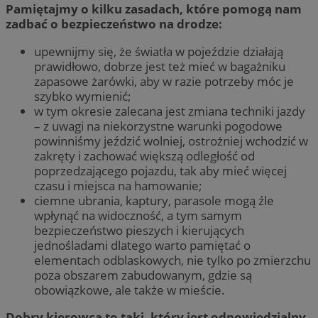
Pamiętajmy o kilku zasadach, które pomogą nam
zadbać o bezpieczeństwo na drodze:
upewnijmy się, że światła w pojeździe działają
prawidłowo, dobrze jest też mieć w bagażniku
zapasowe żarówki, aby w razie potrzeby móc je
szybko wymienić;
w tym okresie zalecana jest zmiana techniki jazdy
– z uwagi na niekorzystne warunki pogodowe
powinniśmy jeździć wolniej, ostrożniej wchodzić w
zakręty i zachować większą odległość od
poprzedzającego pojazdu, tak aby mieć więcej
czasu i miejsca na hamowanie;
ciemne ubrania, kaptury, parasole mogą źle
wpłynąć na widoczność, a tym samym
bezpieczeństwo pieszych i kierujących
jednośladami dlatego warto pamiętać o
elementach odblaskowych, nie tylko po zmierzchu
poza obszarem zabudowanym, gdzie są
obowiązkowe, ale także w mieście.
Dobry kierowca to taki, który jest odpowiedzialny,