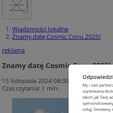
Wiadomości lokalne
Znamy datę Cosmic Conu 2025!
reklama
Znamy datę Cosmic Conu 2025!
Odpowiedzia
15 listopada 2024 08:30
My i nasi partne
Czas czytania: 1 min.
uzyskiwania dost
takich jak Twój a
spersonalizowanyc
usług.
Dostawcy s