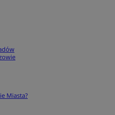
adów
rzowie
ie Miasta?