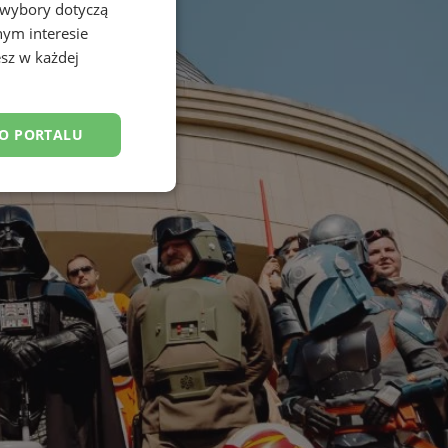
 wybory dotyczą
nym interesie
sz w każdej
DO PORTALU
esklasyfikowane
ane
owanie użytkownika i
j.