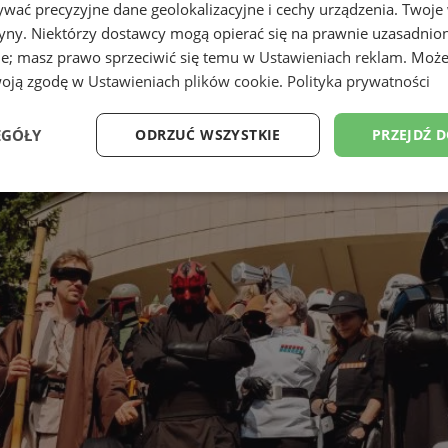
wać precyzyjne dane geolokalizacyjne i cechy urządzenia. Twoje
tryny. Niektórzy dostawcy mogą opierać się na prawnie uzasadnio
ie; masz prawo sprzeciwić się temu w
Ustawieniach reklam
. Może
woją zgodę w
Ustawieniach plików cookie
.
Polityka prywatności
EGÓŁY
ODRZUĆ WSZYSTKIE
PRZEJDŹ 
Wydajność
Targetowanie
Funkcjonalność
Ni
ezbędne
Wydajność
Targetowanie
Funkcjonalność
Niesklasyfikow
ie umożliwiają korzystanie z podstawowych funkcji strony internetowej, takich jak log
Bez niezbędnych plików cookie nie można prawidłowo korzystać ze strony internetowe
Okres
Provider
/
Domena
Opis
przechowywania