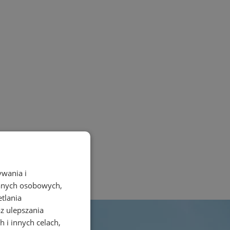
ywania i
danych osobowych,
etlania
az ulepszania
 i innych celach,