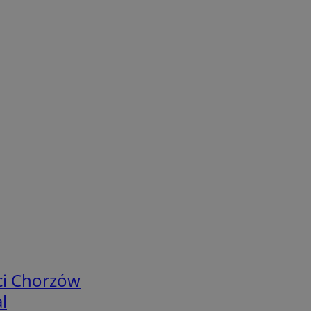
ci Chorzów
l