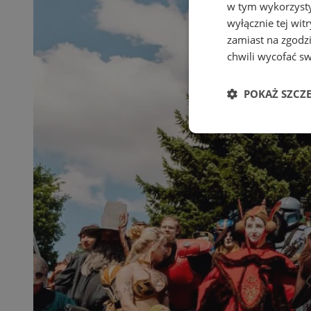
w tym wykorzysty
wyłącznie tej wi
zamiast na zgodz
chwili wycofać s
POKAŻ SZCZ
Niezbędne
Ni
Niezbędne pliki cook
zarządzanie kontem. 
Nazwa