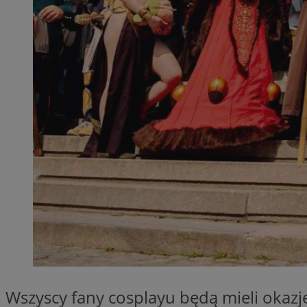
QeSessID
MvSessID
SessID
CookieScriptConse
__cf_bm
VISITOR_PRIVACY_
INGRESSCOOKIE
Wszyscy fany cosplayu będą mieli okazj