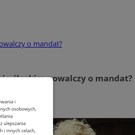
powalczy o mandat?
wie śląskim powalczy o mandat?
ywania i
danych osobowych,
etlania
az ulepszania
 i innych celach,