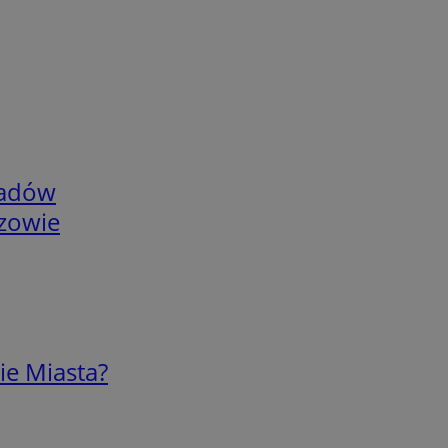
adów
rzowie
ie Miasta?