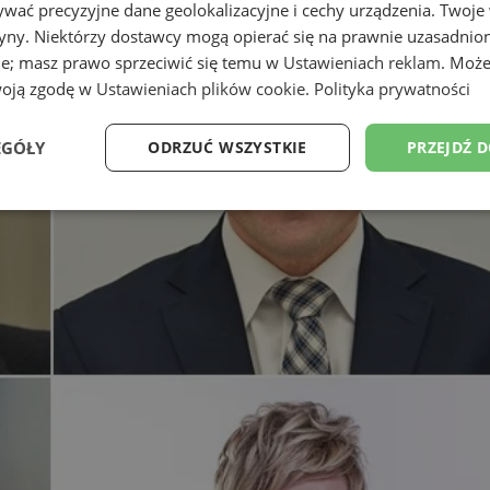
wać precyzyjne dane geolokalizacyjne i cechy urządzenia. Twoje
tryny. Niektórzy dostawcy mogą opierać się na prawnie uzasadnio
ie; masz prawo sprzeciwić się temu w
Ustawieniach reklam
. Może
woją zgodę w
Ustawieniach plików cookie
.
Polityka prywatności
EGÓŁY
ODRZUĆ WSZYSTKIE
PRZEJDŹ 
Wydajność
Targetowanie
Funkcjonalność
Ni
ezbędne
Wydajność
Targetowanie
Funkcjonalność
Niesklasyfikow
ie umożliwiają korzystanie z podstawowych funkcji strony internetowej, takich jak log
Bez niezbędnych plików cookie nie można prawidłowo korzystać ze strony internetowe
Okres
Provider
/
Domena
Opis
przechowywania