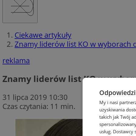
Ciekawe artykuły
Znamy liderów list KO w wyborach 
reklama
Znamy liderów list KO w wybor
Odpowiedzia
31 lipca 2019 10:30
My i nasi partne
Czas czytania: 11 min.
uzyskiwania dost
takich jak Twój a
spersonalizowanyc
usług.
Dostawcy s