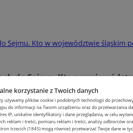
do Sejmu. Kto w województwie śląskim 
ach do Sejmu. Kto w województ
lne korzystanie z Twoich danych
rzy używamy plików cookie i podobnych technologii do przechow
ępu do informacji na Twoim urządzeniu oraz do przetwarzania 
dres IP, unikalne identyfikatory i dane przeglądania, w celu wyświ
h reklam i treści, pomiaru reklam i treści, analizy odbiorców or
tron trzecich (1845)
mogą również przetwarzać Twoje dane w tych