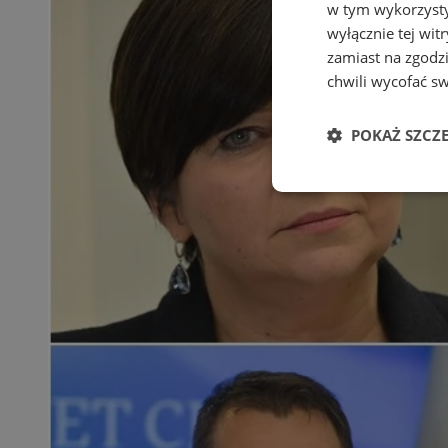
w tym wykorzysty
wyłącznie tej wi
zamiast na zgodz
chwili wycofać s
POKAŻ SZCZ
Niezbędne
Ni
Niezbędne pliki cook
zarządzanie kontem. 
Nazwa