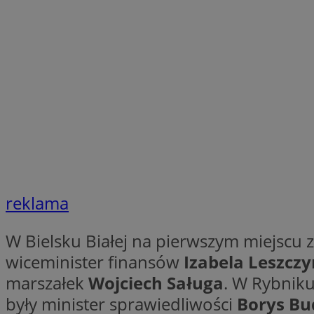
li_gc
Nazwa
Nazwa
openstat_umr82x3
Nazwa
openstat_gid
VP
pb_rtb_ev_part
openstat_pbi939ar
openstat_khpu8s
openstat_iy2unm5p
_clck
__gads
reklama
incap_ses_1688_32
openstat_wj089dcr
__Secure-
_clsk
W Bielsku Białej na pierwszym miejscu z
ROLLOUT_TOKEN
visid_incap_322052
wiceminister finansów
Izabela Leszcz
marszałek
Wojciech Saługa
. W Rybniku
_clsk
bcookie
były minister sprawiedliwości
Borys Bu