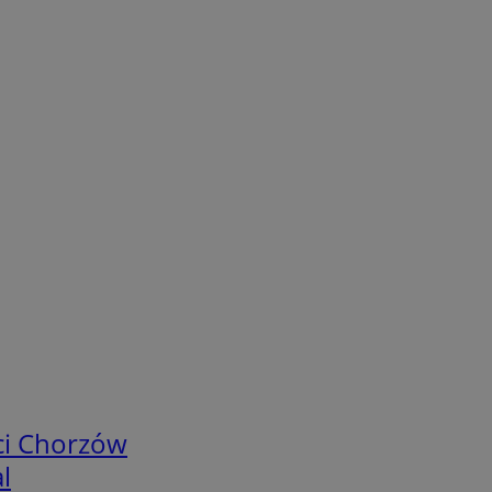
ci Chorzów
l