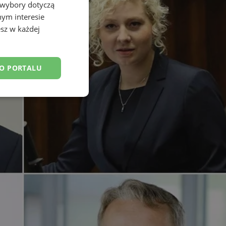
 wybory dotyczą
nym interesie
sz w każdej
DO PORTALU
esklasyfikowane
ane
owanie użytkownika i
j.