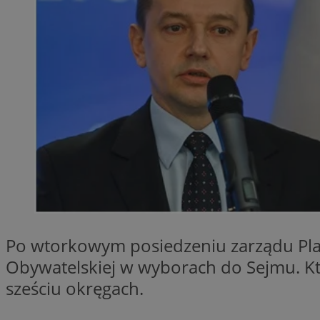
QeSessID
MvSessID
SessID
CookieScriptConse
__cf_bm
VISITOR_PRIVACY_
Po wtorkowym posiedzeniu zarządu Platf
Obywatelskiej w wyborach do Sejmu. Kt
sześciu okręgach.
INGRESSCOOKIE