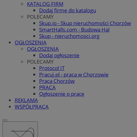
KATALOG FIRM
Dodaj firmę do katalogu
POLECAMY
Skup.io - Skup nieruchomości Chorzów
SmartHalls.com - Budowa Hal
Skup - nieruchomosci.org
OGŁOSZENIA
OGŁOSZENIA
Dodaj ogłoszenie
POLECAMY
Protocol IT
Pracuj.pl - praca w Chorzowie
Praca Chorzów
PRACA
Ogłoszenie o pracę
REKLAMA
WSPÓŁPRACA