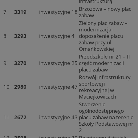
infrastrukturą
Brzozowa – nowy plac
7
3319
inwestycyjne
18
zabaw
Zielony plac zabaw –
modernizacja i
8
3293
inwestycyjne
4
doposażenie placu
zabaw przy ul.
Omańkowskiej
Przedszkole nr 21 – II
9
3270
inwestycyjne
25
część modernizacji
placu zabaw
Rozwój infrastruktury
sportowej i
10
2980
inwestycyjne
47
rekreacyjnej w
Maciejkowicach
Stworzenie
ogólnodostępnego
11
2672
inwestycyjne
43
placu zabaw na terenie
Szkoły Podstawowej nr
2
12
2508
inwestycyjne
30
Bezpieczny dzieciak