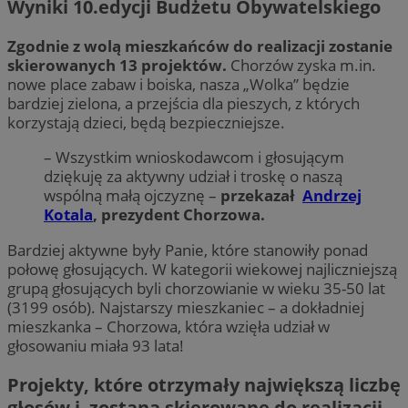
Wyniki 10.edycji Budżetu Obywatelskiego
Zgodnie z wolą mieszkańców do realizacji zostanie
skierowanych 13 projektów.
Chorzów zyska m.in.
nowe place zabaw i boiska, nasza „Wolka” będzie
bardziej zielona, a przejścia dla pieszych, z których
korzystają dzieci, będą bezpieczniejsze.
– Wszystkim wnioskodawcom i głosującym
dziękuję za aktywny udział i troskę o naszą
wspólną małą ojczyznę –
przekazał
Andrzej
Kotala
, prezydent Chorzowa.
Bardziej aktywne były Panie, które stanowiły ponad
połowę głosujących. W kategorii wiekowej najliczniejszą
grupą głosujących byli chorzowianie w wieku 35-50 lat
(3199 osób). Najstarszy mieszkaniec – a dokładniej
mieszkanka – Chorzowa, która wzięła udział w
głosowaniu miała 93 lata!
Projekty, które otrzymały największą liczbę
głosów i zostaną skierowane do realizacji