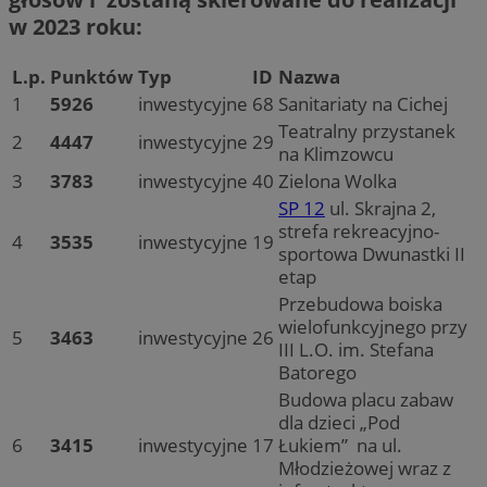
w 2023 roku:
L.p.
Punktów
Typ
ID
Nazwa
1
5926
inwestycyjne
68
Sanitariaty na Cichej
Teatralny przystanek
2
4447
inwestycyjne
29
na Klimzowcu
3
3783
inwestycyjne
40
Zielona Wolka
SP 12
ul. Skrajna 2,
strefa rekreacyjno-
4
3535
inwestycyjne
19
sportowa Dwunastki II
etap
Przebudowa boiska
wielofunkcyjnego przy
5
3463
inwestycyjne
26
III L.O. im. Stefana
Batorego
Budowa placu zabaw
dla dzieci „Pod
6
3415
inwestycyjne
17
Łukiem” na ul.
Młodzieżowej wraz z