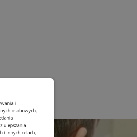
ywania i
danych osobowych,
etlania
az ulepszania
 i innych celach,