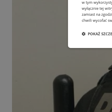
w tym wykorzysty
wyłącznie tej wi
zamiast na zgodz
chwili wycofać s
POKAŻ SZCZ
Niezbędne
Ni
Niezbędne pliki cook
zarządzanie kontem. 
Nazwa