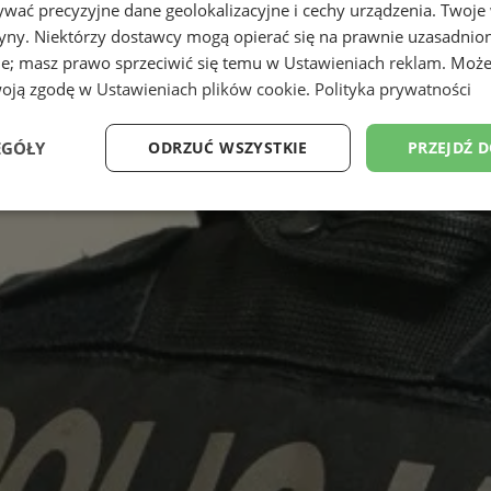
wać precyzyjne dane geolokalizacyjne i cechy urządzenia. Twoje
tryny. Niektórzy dostawcy mogą opierać się na prawnie uzasadnio
ie; masz prawo sprzeciwić się temu w
Ustawieniach reklam
. Może
woją zgodę w
Ustawieniach plików cookie
.
Polityka prywatności
EGÓŁY
ODRZUĆ WSZYSTKIE
PRZEJDŹ 
Wydajność
Targetowanie
Funkcjonalność
Ni
ezbędne
Wydajność
Targetowanie
Funkcjonalność
Niesklasyfikow
ie umożliwiają korzystanie z podstawowych funkcji strony internetowej, takich jak log
Bez niezbędnych plików cookie nie można prawidłowo korzystać ze strony internetowe
Okres
Provider
/
Domena
Opis
przechowywania