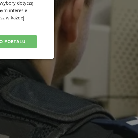
 wybory dotyczą
nym interesie
sz w każdej
DO PORTALU
esklasyfikowane
ane
owanie użytkownika i
j.