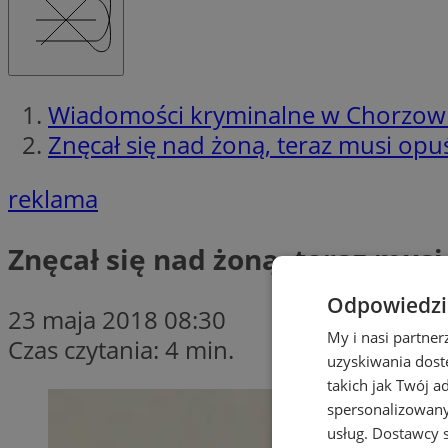
Wiadomości kryminalne w Chorzow
Znęcał się nad żoną, teraz musi opu
reklama
Znęcał się nad żoną, teraz mus
Odpowiedzia
23 maja 2018 08:30
My i nasi partne
Czas czytania: 4 min.
uzyskiwania dost
takich jak Twój a
spersonalizowanyc
usług.
Dostawcy s