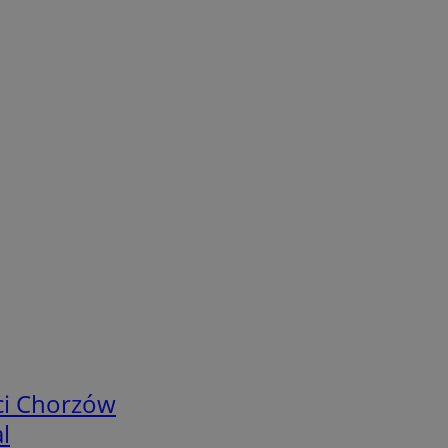
ci Chorzów
l