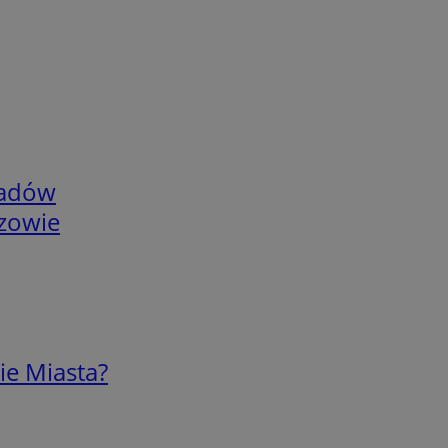
adów
rzowie
ie Miasta?