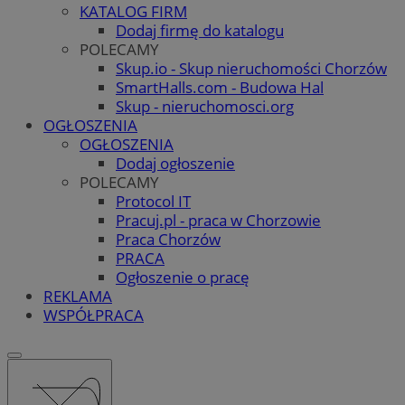
KATALOG FIRM
Dodaj firmę do katalogu
POLECAMY
Skup.io - Skup nieruchomości Chorzów
SmartHalls.com - Budowa Hal
Skup - nieruchomosci.org
OGŁOSZENIA
OGŁOSZENIA
Dodaj ogłoszenie
POLECAMY
Protocol IT
Pracuj.pl - praca w Chorzowie
Praca Chorzów
PRACA
Ogłoszenie o pracę
REKLAMA
WSPÓŁPRACA