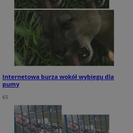
Internetowa burza wokół wybiegu dla
pumy
65