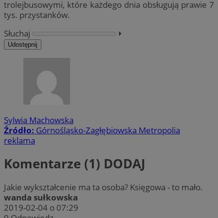
trolejbusowymi, które każdego dnia obsługują prawie 7
tys. przystanków.
Słuchaj
⏵︎
Udostępnij
Sylwia Machowska
Źródło:
Górnośląsko-Zagłębiowska Metropolia
reklama
Komentarze (1)
DODAJ
Jakie wykształcenie ma ta osoba? Księgowa - to mało.
wanda sułkowska
2019-02-04 o 07:29
0
Odpowiedz