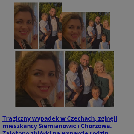
Tragiczny wypadek w Czechach, zginęli
mieszkańcy Siemianowic i Chorzowa.
Założono zbiórki na wsparcie rodzin