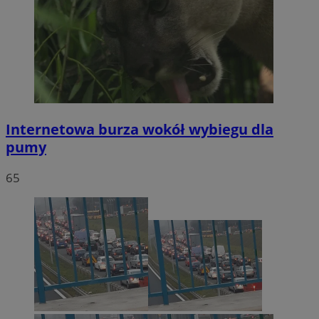
Internetowa burza wokół wybiegu dla
pumy
65