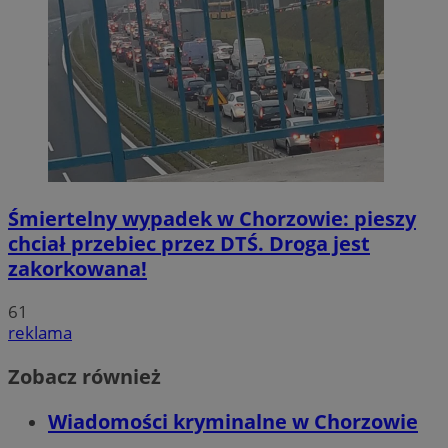
Śmiertelny wypadek w Chorzowie: pieszy
chciał przebiec przez DTŚ. Droga jest
zakorkowana!
61
reklama
Zobacz również
Wiadomości kryminalne w Chorzowie