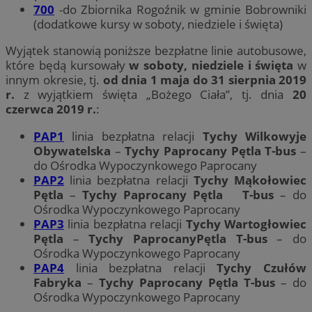
700
-do Zbiornika Rogoźnik w gminie Bobrowniki
(dodatkowe kursy w soboty, niedziele i święta)
Wyjątek stanowią poniższe bezpłatne linie autobusowe,
które będą kursowały
w soboty, niedziele i święta
w
innym okresie, tj.
od dnia 1 maja do 31 sierpnia 2019
r.
z wyjątkiem święta „Bożego Ciała”, tj. dnia
20
czerwca 2019
r.
:
PAP1
linia bezpłatna relacji
Tychy Wilkowyje
Obywatelska
–
Tychy
Paprocany Pętla T-bus
–
do Ośrodka Wypoczynkowego Paprocany
PAP2
linia bezpłatna relacji
Tychy
Mąkołowiec
Pętla
–
Tychy Paprocany Pętla T-bus
– do
Ośrodka Wypoczynkowego Paprocany
PAP3
linia bezpłatna relacji
Tychy
Wartogłowiec
Pętla
–
Tychy
PaprocanyPętla
T-bus
– do
Ośrodka Wypoczynkowego Paprocany
PAP4
linia bezpłatna relacji
Tychy Czułów
Fabryka
–
Tychy Paprocany Pętla T-bus
– do
Ośrodka Wypoczynkowego Paprocany