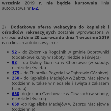
września 2019 r. nie będzie kursowała
linia
autobusowa nr
E-2
.
2)
Dodatkowa oferta wakacyjna
do kąpielisk i
ośrodków rekreacyjnych
zostanie wprowadzona w
okresie
od dnia 20 czerwca do dnia 1 września 2019
r.
na liniach autobusowych nr
52
– do Zbiornika Rogoźnik w gminie Bobrowniki
(dodatkowe kursy w soboty, niedziele i święta)
98
– do Doliny Górnika w Chorzowie (w soboty,
niedziele i święta)
175
– do Zbiornika Pogoria I w Dąbrowie Górniczej
250
– do Kąpieliska Maciejów w Zabrzu Maciejowie
(codziennie, także w niedziele i święta z zakazem
handlu)
650
-do Jeziora Czechowice w Gliwicach (w soboty,
niedziele i święta)
659
-do Kąpieliska Maciejów w Zabrzu Maciejowie
(codziennie)