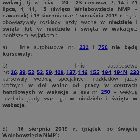
wakacji
, tj. w dniach:
20
i
23 czerwca
,
7
,
14
i
21
lipca
,
4
,
11
,
15 (święto Wniebowzięcia NMP –
czwartek)
i
18 sierpnia
oraz
1 września 2019 r.
będą
obowiązywały rozkłady jazdy ważne
w niedziele i
święta lub w niedziele i święta w wakacje
,z
poniższymi wyjątkami:
a) linie autobusowe nr:
232
i
750
nie będą
kursowały
;
b) linie autobusowe
nr:
26
,
39
,
52
,
53
,
59
,
109
,
137
,
146
,
155
,
194
,
194N
,
230
kursowały według specjalnych rozkładów jazdy
ważnych
w dni wolne od pracy w centrach
handlowych w wakacje
, a linia nr
250
– według
rozkładu jazdy ważnego
w niedziele i święta w
wakacje
.
5)
16 sierpnia 2019 r.
(piątek po święcie
Wniebowzięcia NMP):