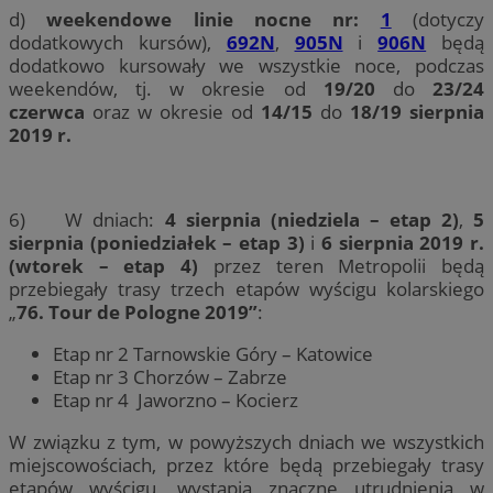
d)
weekendowe linie nocne
nr:
1
(dotyczy
dodatkowych kursów),
692N
,
905N
i
906N
będą
dodatkowo kursowały we wszystkie noce, podczas
weekendów, tj. w okresie od
19/20
do
23/24
czerwca
oraz w okresie od
14/15
do
18/19 sierpnia
2019 r.
6) W dniach:
4 sierpnia (niedziela – etap 2)
,
5
sierpnia
(poniedziałek –
etap
3)
i
6 sierpnia 2019 r.
(wtorek – etap 4)
przez teren Metropolii będą
przebiegały trasy trzech etapów wyścigu kolarskiego
„
76. Tour de Pologne 2019”
:
Etap nr 2 Tarnowskie Góry – Katowice
Etap nr 3 Chorzów – Zabrze
Etap nr 4 Jaworzno – Kocierz
W związku z tym, w powyższych dniach we wszystkich
miejscowościach, przez które będą przebiegały trasy
etapów wyścigu, wystąpią znaczne utrudnienia w