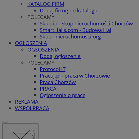
KATALOG FIRM
Dodaj firmę do katalogu
POLECAMY
Skup.io - Skup nieruchomości Chorzów
SmartHalls.com - Budowa Hal
Skup - nieruchomosci.org
OGŁOSZENIA
OGŁOSZENIA
Dodaj ogłoszenie
POLECAMY
Protocol IT
Pracuj.pl - praca w Chorzowie
Praca Chorzów
PRACA
Ogłoszenie o pracę
REKLAMA
WSPÓŁPRACA