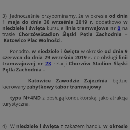
3) Jednocześnie przypominamy, że w okresie
od dnia
1 maja do
dnia 30 września 2019 r.
dodatkowo
w
niedziele i święta
kursuje
linia tramwajowa nr
0
na
trasie
Chorzów
Stadion Śląski Pętla Zachodnia
–
Katowice Plac Wolności
.
Ponadto,
w niedziele
i
święta
w okresie
od dnia 9
czerwca do dnia 29 września 2019 r.
do obsługi
linii
tramwajowej nr
23
relacji
Chorzów
Stadion Śląski
Pętla Zachodnia
–
Katowice
Zawodzie Zajezdnia
będzie
kierowany
zabytkowy tabor tramwajowy
typu N+4ND
z obsługą konduktorską, jako atrakcja
turystyczna.
4) W
niedziele
i
święta
z zakazem handlu
w okresie