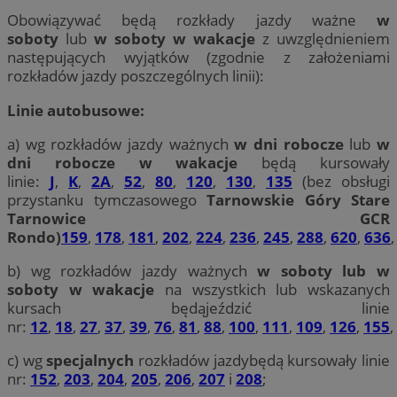
Obowiązywać będą rozkłady jazdy ważne
w
soboty
lub
w soboty w wakacje
z uwzględnieniem
następujących wyjątków (zgodnie z założeniami
rozkładów jazdy poszczególnych linii):
Linie autobusowe:
a) wg rozkładów jazdy ważnych
w dni robocze
lub
w
dni robocze w wakacje
będą kursowały
linie:
J
,
K
,
2A
,
52
,
80
,
120
,
130
,
135
(bez obsługi
przystanku tymczasowego
Tarnowskie Góry Stare
Tarnowice GCR
Rondo)
159
,
178
,
181
,
202
,
224
,
236
,
245
,
288
,
620
,
636
b) wg rozkładów jazdy ważnych
w soboty lub w
soboty w wakacje
na wszystkich lub wskazanych
kursach będąjeździć linie
nr:
12
,
18
,
27
,
37
,
39
,
76
,
81
,
88
,
100
,
111
,
109
,
126
,
155
,
c) wg
specjalnych
rozkładów jazdybędą kursowały linie
nr:
152
,
203
,
204
,
205
,
206
,
207
i
208
;