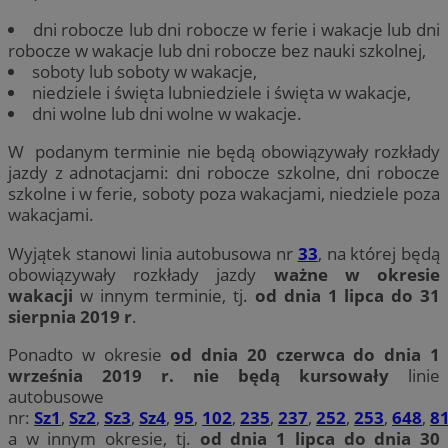
dni robocze lub dni robocze w ferie i wakacje lub dni
robocze w wakacje lub dni robocze bez nauki szkolnej,
soboty lub soboty w wakacje,
niedziele i święta lubniedziele i święta w wakacje,
dni wolne lub dni wolne w wakacje.
W podanym terminie nie będą obowiązywały rozkłady
jazdy z adnotacjami: dni robocze szkolne, dni robocze
szkolne i w ferie, soboty poza wakacjami, niedziele poza
wakacjami.
Wyjątek stanowi linia autobusowa nr
33
, na której będą
obowiązywały rozkłady jazdy
ważne w okresie
wakacji
w innym terminie, tj.
od dnia 1 lipca do 31
sierpnia 2019 r
.
Ponadto w okresie
od dnia 20 czerwca do dnia 1
września 2019 r.
nie będą kursowały
linie
autobusowe
nr:
Sz1
,
Sz2
,
Sz3
,
Sz4
,
95
,
102
,
235
,
237
,
252
,
253
,
648
,
8
a w innym okresie, tj.
od dnia 1 lipca do dnia 30