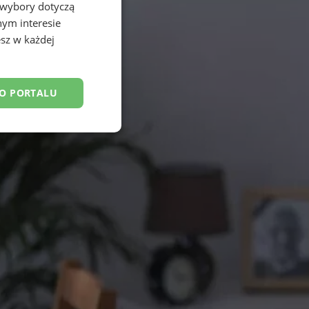
 wybory dotyczą
nym interesie
sz w każdej
DO PORTALU
esklasyfikowane
ane
owanie użytkownika i
j.