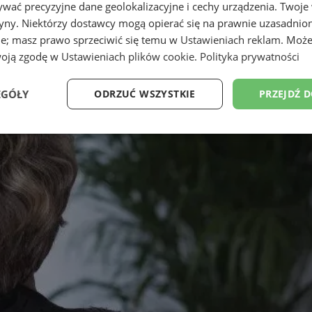
wać precyzyjne dane geolokalizacyjne i cechy urządzenia. Twoje
tryny. Niektórzy dostawcy mogą opierać się na prawnie uzasadnio
ie; masz prawo sprzeciwić się temu w
Ustawieniach reklam
. Może
woją zgodę w
Ustawieniach plików cookie
.
Polityka prywatności
EGÓŁY
ODRZUĆ WSZYSTKIE
PRZEJDŹ 
Wydajność
Targetowanie
Funkcjonalność
Ni
ezbędne
Wydajność
Targetowanie
Funkcjonalność
Niesklasyfikow
ie umożliwiają korzystanie z podstawowych funkcji strony internetowej, takich jak log
Bez niezbędnych plików cookie nie można prawidłowo korzystać ze strony internetowe
Okres
Provider
/
Domena
Opis
przechowywania