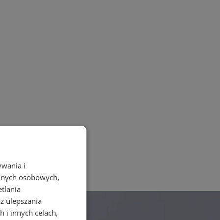
ywania i
danych osobowych,
etlania
az ulepszania
 i innych celach,