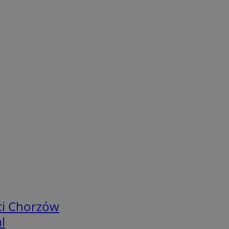
ci Chorzów
l