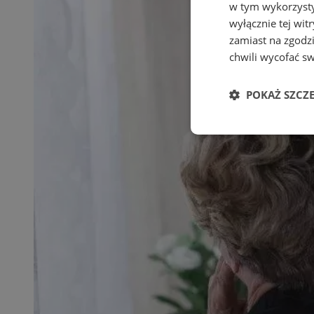
w tym wykorzysty
wyłącznie tej wi
zamiast na zgodz
chwili wycofać s
POKAŻ SZCZ
Niezbędne
Ni
Niezbędne pliki cook
zarządzanie kontem. 
Nazwa