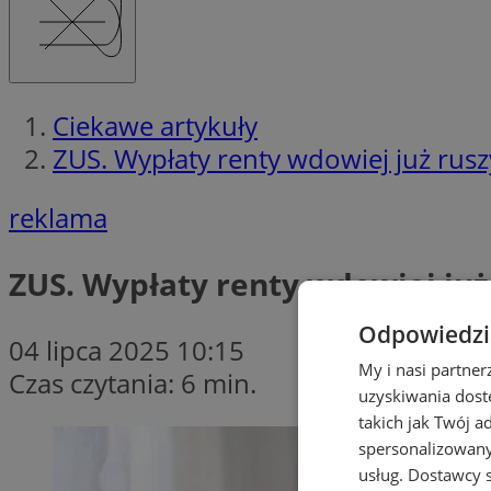
Ciekawe artykuły
ZUS. Wypłaty renty wdowiej już rusz
reklama
ZUS. Wypłaty renty wdowiej już
Odpowiedzia
04 lipca 2025 10:15
My i nasi partne
Czas czytania: 6 min.
uzyskiwania dost
takich jak Twój a
spersonalizowanyc
usług.
Dostawcy s