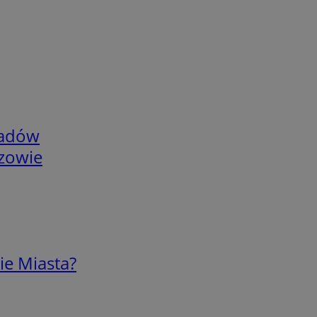
adów
rzowie
ie Miasta?