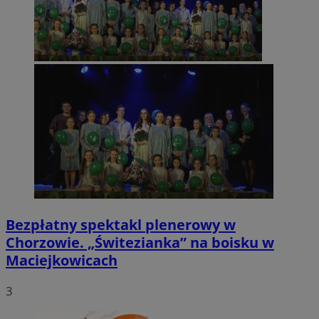
Bezpłatny spektakl plenerowy w
Chorzowie. „Świtezianka” na boisku w
Maciejkowicach
3