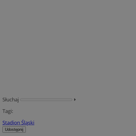
Słuchaj
⏵︎
Tagi:
Stadion Śląski
Udostępnij