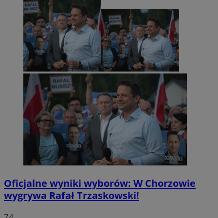
Oficjalne wyniki wyborów: W Chorzowie
wygrywa Rafał Trzaskowski!
74