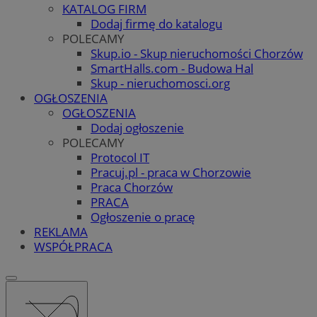
KATALOG FIRM
Dodaj firmę do katalogu
POLECAMY
Skup.io - Skup nieruchomości Chorzów
SmartHalls.com - Budowa Hal
Skup - nieruchomosci.org
OGŁOSZENIA
OGŁOSZENIA
Dodaj ogłoszenie
POLECAMY
Protocol IT
Pracuj.pl - praca w Chorzowie
Praca Chorzów
PRACA
Ogłoszenie o pracę
REKLAMA
WSPÓŁPRACA