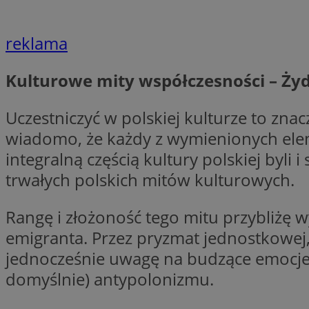
li_gc
reklama
Kulturowe mity współczesności – Żyd
Nazwa
Nazwa
openstat_umr82x3
Nazwa
Uczestniczyć w polskiej kulturze to zna
openstat_gid
VP
pb_rtb_ev_part
wiadomo, że każdy z wymienionych elem
openstat_pbi939ar
integralną częścią kultury polskiej byli
openstat_khpu8s
trwałych polskich mitów kulturowych.
openstat_iy2unm5p
_clck
__gads
incap_ses_1688_32
Rangę i złożoność tego mitu przybliżę
openstat_wj089dcr
__Secure-
_clsk
emigranta. Przez pryzmat jednostkowej,
ROLLOUT_TOKEN
visid_incap_322052
jednocześnie uwagę na budzące emocje 
domyślnie) antypolonizmu.
_clsk
bcookie