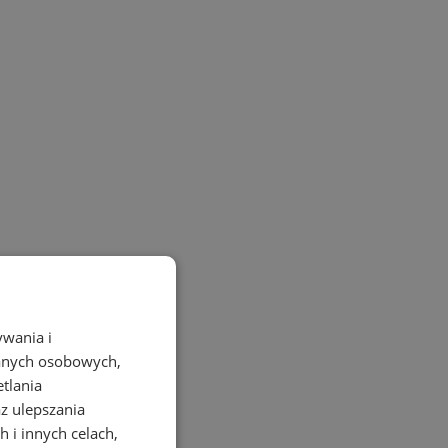
ywania i
danych osobowych,
etlania
az ulepszania
 i innych celach,