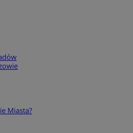
adów
rzowie
ie Miasta?