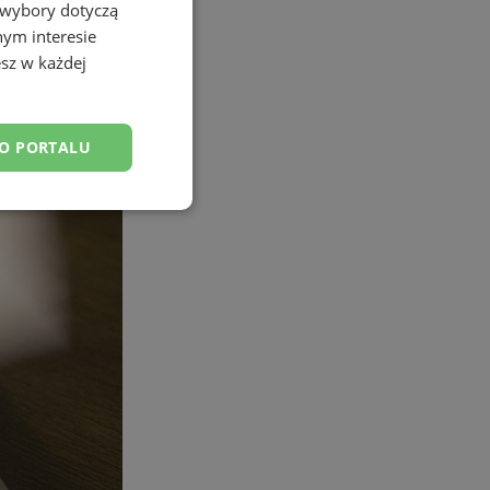
 wybory dotyczą
nym interesie
sz w każdej
DO PORTALU
esklasyfikowane
ane
owanie użytkownika i
j.