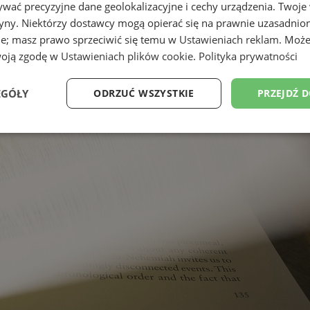
wać precyzyjne dane geolokalizacyjne i cechy urządzenia. Twoje
tryny. Niektórzy dostawcy mogą opierać się na prawnie uzasadnio
ie; masz prawo sprzeciwić się temu w
Ustawieniach reklam
. Może
woją zgodę w
Ustawieniach plików cookie
.
Polityka prywatności
EGÓŁY
ODRZUĆ WSZYSTKIE
PRZEJDŹ 
Wydajność
Targetowanie
Funkcjonalność
Ni
ezbędne
Wydajność
Targetowanie
Funkcjonalność
Niesklasyfikow
ie umożliwiają korzystanie z podstawowych funkcji strony internetowej, takich jak log
Bez niezbędnych plików cookie nie można prawidłowo korzystać ze strony internetowe
Okres
Provider
/
Domena
Opis
przechowywania