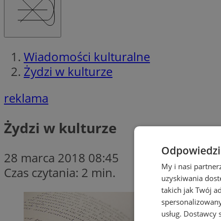
Wiadomości kulturalne
Żydzi w kulturze
reklama
Żydzi w kulturze
Odpowiedzia
28 marca 2018 08:45
My i nasi partne
Czas czytania: 2 min.
uzyskiwania dost
takich jak Twój a
spersonalizowanyc
usług.
Dostawcy s