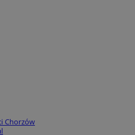
ci Chorzów
l