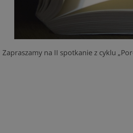
QeSessID
MvSessID
SessID
CookieScriptConse
Zapraszamy na II spotkanie z cyklu „Po
__cf_bm
VISITOR_PRIVACY_
INGRESSCOOKIE