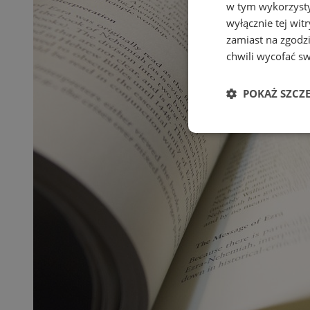
w tym wykorzysty
wyłącznie tej wi
zamiast na zgodz
chwili wycofać s
POKAŻ SZCZ
Niezbędne
Ni
Niezbędne pliki cook
zarządzanie kontem. 
Nazwa