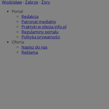
Wodzisław
-
Zabrze
-
Żory
Portal
Redakcja
Patronat medialny
Praktyki w silesia.info.pl
Regulaminy portalu
Polityka prywatności
Oferta
Napisz do nas
Reklama