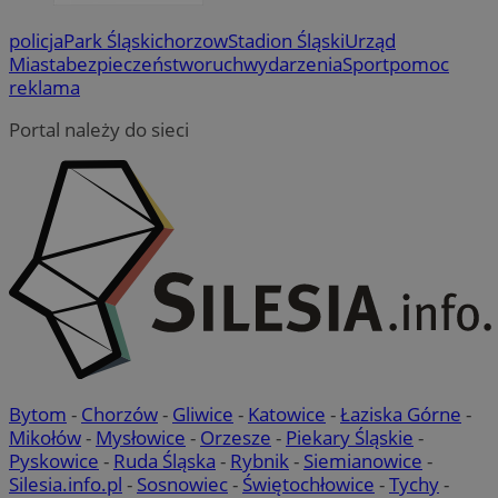
policja
Park Śląski
chorzow
Stadion Śląski
Urząd
Miasta
bezpieczeństwo
ruch
wydarzenia
Sport
pomoc
reklama
Portal należy do sieci
Bytom
-
Chorzów
-
Gliwice
-
Katowice
-
Łaziska Górne
-
Mikołów
-
Mysłowice
-
Orzesze
-
Piekary Śląskie
-
Pyskowice
-
Ruda Śląska
-
Rybnik
-
Siemianowice
-
Silesia.info.pl
-
Sosnowiec
-
Świętochłowice
-
Tychy
-