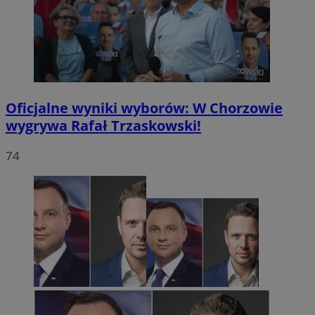
Oficjalne wyniki wyborów: W Chorzowie
wygrywa Rafał Trzaskowski!
74