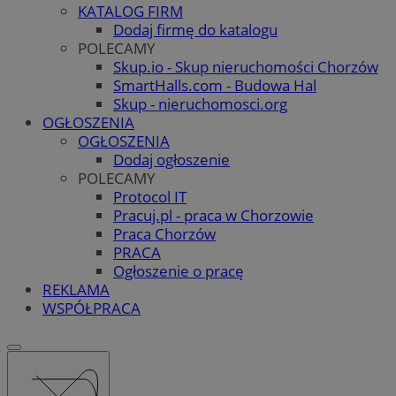
KATALOG FIRM
Dodaj firmę do katalogu
POLECAMY
Skup.io - Skup nieruchomości Chorzów
SmartHalls.com - Budowa Hal
Skup - nieruchomosci.org
OGŁOSZENIA
OGŁOSZENIA
Dodaj ogłoszenie
POLECAMY
Protocol IT
Pracuj.pl - praca w Chorzowie
Praca Chorzów
PRACA
Ogłoszenie o pracę
REKLAMA
WSPÓŁPRACA