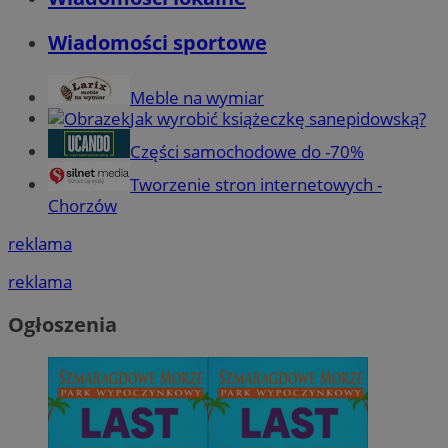
Wiadomości sportowe
Meble na wymiar
Jak wyrobić książeczkę sanepidowską?
Części samochodowe do -70%
Tworzenie stron internetowych -
Chorzów
reklama
reklama
Ogłoszenia