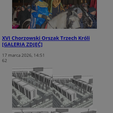
XVI Chorzowski Orszak Trzech Króli
[GALERIA ZDJĘĆ]
17 marca 2026, 14:51
62