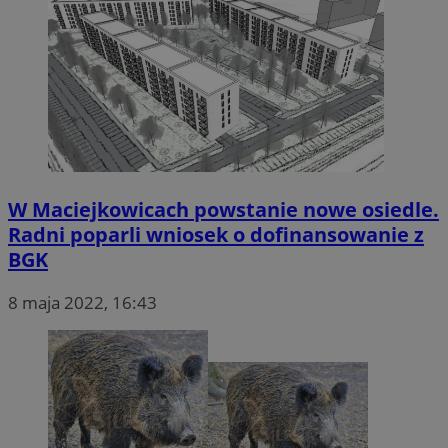
W Maciejkowicach powstanie nowe osiedle.
Radni poparli wniosek o dofinansowanie z
BGK
8 maja 2022, 16:43