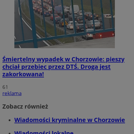
Śmiertelny wypadek w Chorzowie: pieszy
chciał przebiec przez DTŚ. Droga jest
zakorkowana!
61
reklama
Zobacz również
Wiadomości kryminalne w Chorzowie
Wiadomości lokalne