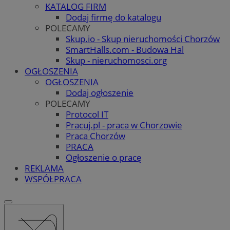
KATALOG FIRM
Dodaj firmę do katalogu
POLECAMY
Skup.io - Skup nieruchomości Chorzów
SmartHalls.com - Budowa Hal
Skup - nieruchomosci.org
OGŁOSZENIA
OGŁOSZENIA
Dodaj ogłoszenie
POLECAMY
Protocol IT
Pracuj.pl - praca w Chorzowie
Praca Chorzów
PRACA
Ogłoszenie o pracę
REKLAMA
WSPÓŁPRACA