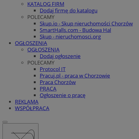
KATALOG FIRM
Dodaj firmę do katalogu
POLECAMY
Skup.io - Skup nieruchomości Chorzów
SmartHalls.com - Budowa Hal
Skup - nieruchomosci.org
OGŁOSZENIA
OGŁOSZENIA
Dodaj ogłoszenie
POLECAMY
Protocol IT
Pracuj.pl - praca w Chorzowie
Praca Chorzów
PRACA
Ogłoszenie o pracę
REKLAMA
WSPÓŁPRACA