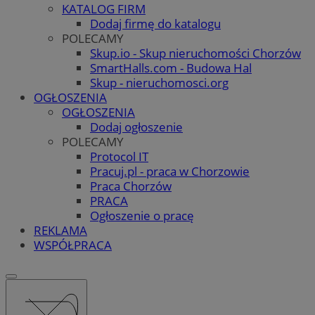
KATALOG FIRM
Dodaj firmę do katalogu
POLECAMY
Skup.io - Skup nieruchomości Chorzów
SmartHalls.com - Budowa Hal
Skup - nieruchomosci.org
OGŁOSZENIA
OGŁOSZENIA
Dodaj ogłoszenie
POLECAMY
Protocol IT
Pracuj.pl - praca w Chorzowie
Praca Chorzów
PRACA
Ogłoszenie o pracę
REKLAMA
WSPÓŁPRACA