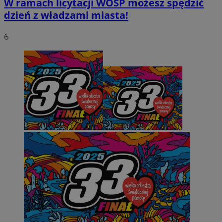
W ramach licytacji WOŚP możesz spędzić
dzień z władzami miasta!
6