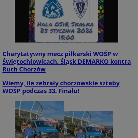
Charytatywny mecz piłkarski WOŚP w
Świętochłowicach. Śląsk DEMARKO kontra
Ruch Chorzów
Wiemy, ile zebrały chorzowskie sztaby
WOŚP podczas 33. Finału!