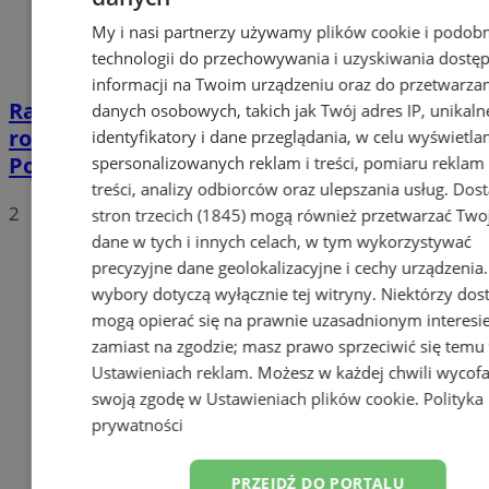
My i nasi partnerzy używamy plików cookie i podob
technologii do przechowywania i uzyskiwania dostę
informacji na Twoim urządzeniu oraz do przetwarza
Radni zadecydowali. W Chorzowie będzie
danych osobowych, takich jak Twój adres IP, unikaln
rondo „Wielkiej Orkiestry Świątecznej
identyfikatory i dane przeglądania, w celu wyświetla
Pomocy”
spersonalizowanych reklam i treści, pomiaru reklam 
treści, analizy odbiorców oraz ulepszania usług.
Dos
2
stron trzecich (1845)
mogą również przetwarzać Two
dane w tych i innych celach, w tym wykorzystywać
precyzyjne dane geolokalizacyjne i cechy urządzenia
wybory dotyczą wyłącznie tej witryny. Niektórzy do
mogą opierać się na prawnie uzasadnionym interesi
zamiast na zgodzie; masz prawo sprzeciwić się temu
Ustawieniach reklam
. Możesz w każdej chwili wycof
swoją zgodę w
Ustawieniach plików cookie
.
Polityka
prywatności
PRZEJDŹ DO PORTALU