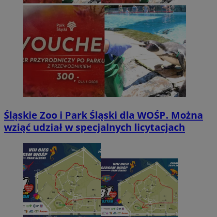
potrz
analit
witryn
Śląskie Zoo i Park Śląski dla WOŚP. Można
wziąć udział w specjalnych licytacjach