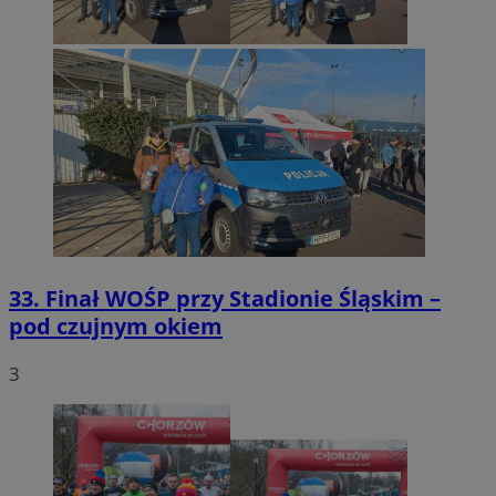
33. Finał WOŚP przy Stadionie Śląskim –
pod czujnym okiem
3