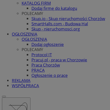
KATALOG FIRM
Dodaj firmę do katalogu
POLECAMY
Skup.io - Skup nieruchomości Chorzów
SmartHalls.com - Budowa Hal
Skup - nieruchomosci.org
OGŁOSZENIA
OGŁOSZENIA
Dodaj ogłoszenie
POLECAMY
Protocol IT
Pracuj.pl - praca w Chorzowie
Praca Chorzów
PRACA
Ogłoszenie o pracę
REKLAMA
WSPÓŁPRACA