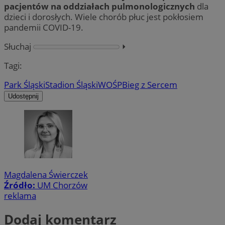
pacjentów na oddziałach pulmonologicznych
dla
dzieci i dorosłych. Wiele chorób płuc jest pokłosiem
pandemii COVID-19.
Słuchaj
⏵︎
Tagi:
Park Śląski
Stadion Śląski
WOŚP
Bieg z Sercem
Udostępnij
Magdalena Świerczek
Źródło:
UM Chorzów
reklama
Dodaj komentarz