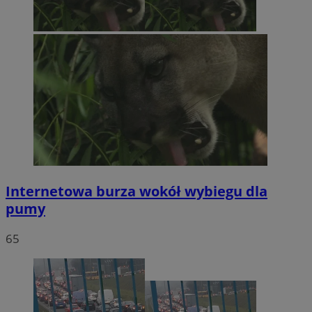
Internetowa burza wokół wybiegu dla
pumy
65