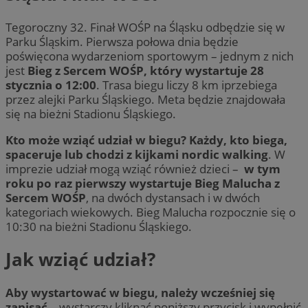
Tegoroczny 32. Finał WOŚP na Śląsku odbędzie się w
Parku Śląskim. Pierwsza połowa dnia będzie
poświęcona wydarzeniom sportowym – jednym z nich
jest
Bieg z Sercem WOŚP, który wystartuje 28
stycznia o 12:00
. Trasa biegu liczy 8 km iprzebiega
przez alejki Parku Śląskiego. Meta będzie znajdowała
się na bieżni Stadionu Śląskiego.
Kto może wziąć udział w biegu? Każdy, kto biega,
spaceruje lub chodzi z kijkami nordic walking
. W
imprezie udział mogą wziąć również dzieci –
w tym
roku po raz pierwszy wystartuje Bieg Malucha z
Sercem WOŚP
, na dwóch dystansach i w dwóch
kategoriach wiekowych. Bieg Malucha rozpocznie się o
10:30 na bieżni Stadionu Śląskiego.
Jak wziąć udział?
Aby wystartować w biegu, należy wcześniej się
zapisać
– wystarczy kliknąć poniższy przycisk i wypełnić