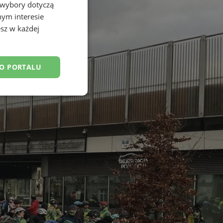
 wybory dotyczą
nym interesie
sz w każdej
DO PORTALU
esklasyfikowane
ane
owanie użytkownika i
j.