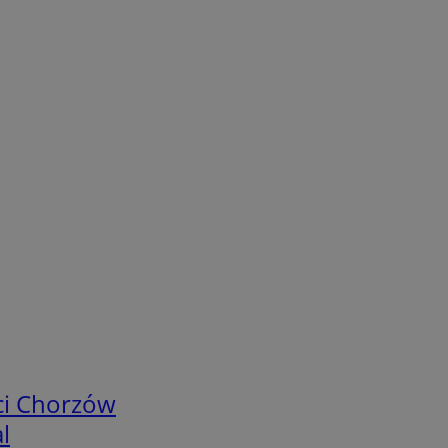
ci Chorzów
l