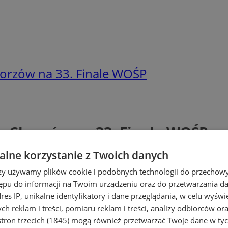
orzów na 33. Finale WOŚP
 Chorzów na 33. Finale WOŚP
lne korzystanie z Twoich danych
rzy używamy plików cookie i podobnych technologii do przechow
ępu do informacji na Twoim urządzeniu oraz do przetwarzania 
dres IP, unikalne identyfikatory i dane przeglądania, w celu wyświ
h reklam i treści, pomiaru reklam i treści, analizy odbiorców or
tron trzecich (1845)
mogą również przetwarzać Twoje dane w tych