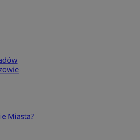
adów
rzowie
ie Miasta?