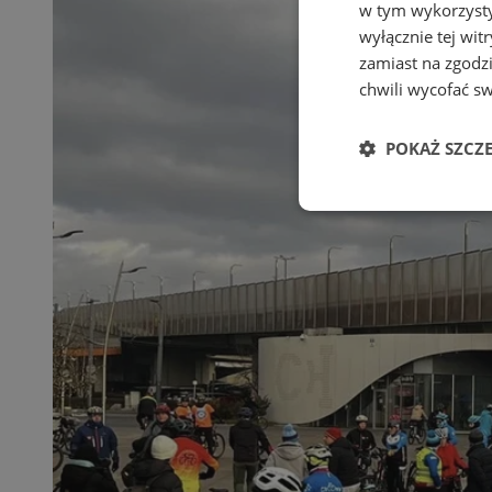
w tym wykorzysty
wyłącznie tej wi
zamiast na zgodz
chwili wycofać s
POKAŻ SZCZ
Niezbędne
Ni
Niezbędne pliki cook
zarządzanie kontem. 
Nazwa