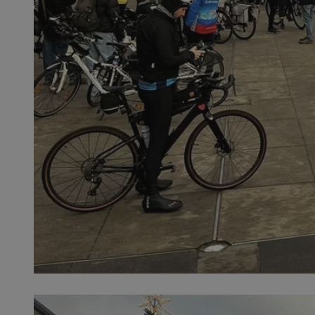
QeSessID
MvSessID
SessID
CookieScriptConse
__cf_bm
VISITOR_PRIVACY_
INGRESSCOOKIE