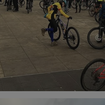
mojchorzow.pl
1 rok
Ten plik cookie przechowuje id
mojchorzow.pl
1 rok
Ten plik cookie przechowuje id
mojchorzow.pl
1 rok
Ten plik cookie przechowuje id
nt
4 tygodnie 2 dni
Ten plik cookie jest używany p
CookieScript
Script.com do zapamiętywania 
mojchorzow.pl
dotyczących zgody użytkownika
Jest to konieczne, aby baner c
Script.com działał poprawnie.
29 minut 53
Ten plik cookie służy do rozróż
Cloudflare Inc.
sekundy
botów. Jest to korzystne dla s
.temu.com
ponieważ umożliwia tworzeni
na temat korzystania z jej wit
METADATA
5 miesięcy 4
Ten plik cookie przechowuje i
YouTube
tygodnie
użytkownika oraz jego prefere
.youtube.com
prywatności podczas korzystan
Rejestruje wybory dotyczące p
Google Privacy Policy
i ustawień zgody, zapewniając 
w kolejnych wizytach. Dzięki 
musi ponownie konfigurować s
co zwiększa wygodę i zgodność
ochrony danych.
Sesja
Rejestruje, który klaster serw
NGINX Inc.
gościa. Jest to używane w kont
bh.contextweb.com
równoważenia obciążenia w ce
doświadczenia użytkownika.