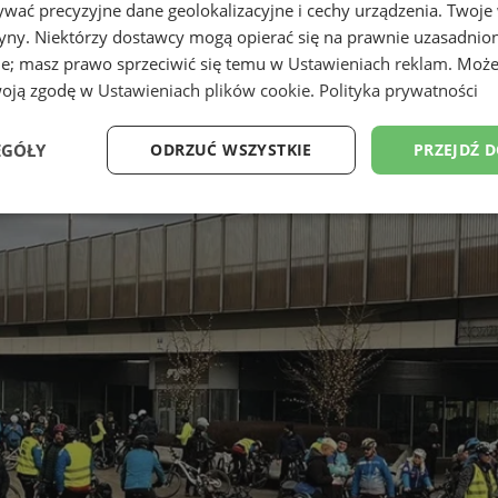
wać precyzyjne dane geolokalizacyjne i cechy urządzenia. Twoje
tryny. Niektórzy dostawcy mogą opierać się na prawnie uzasadnio
ie; masz prawo sprzeciwić się temu w
Ustawieniach reklam
. Może
woją zgodę w
Ustawieniach plików cookie
.
Polityka prywatności
EGÓŁY
ODRZUĆ WSZYSTKIE
PRZEJDŹ 
Wydajność
Targetowanie
Funkcjonalność
Ni
ezbędne
Wydajność
Targetowanie
Funkcjonalność
Niesklasyfikow
ie umożliwiają korzystanie z podstawowych funkcji strony internetowej, takich jak log
Bez niezbędnych plików cookie nie można prawidłowo korzystać ze strony internetowe
Okres
Provider
/
Domena
Opis
przechowywania