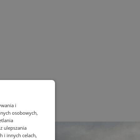
ywania i
danych osobowych,
etlania
az ulepszania
 i innych celach,