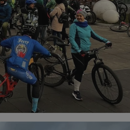
entyfikator sesji.
entyfikator sesji.
entyfikator sesji.
rzez usługę Cookie-
preferencji
 na pliki cookie.
ookie Cookie-
niania ludzi i
trony internetowej,
e ważnych raportów
ryny internetowej.
nformacje o zgodzie
ncjach dotyczących
ia z witryny.
olityki prywatności
ich przestrzeganie
temu użytkownik nie
woich preferencji,
 z regulacjami
erów obsługuje
ekście
lu optymalizacji