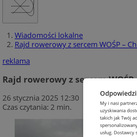
Wiadomości lokalne
Rajd rowerowy z sercem WOŚP – Ch
reklama
Rajd rowerowy z sercem WOŚP –
Odpowiedzia
26 stycznia 2025 12:30
My i nasi partne
Czas czytania: 2 min.
uzyskiwania dost
takich jak Twój a
spersonalizowanyc
usług.
Dostawcy s