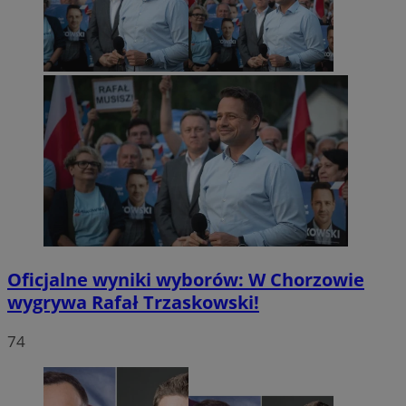
Oficjalne wyniki wyborów: W Chorzowie
wygrywa Rafał Trzaskowski!
74