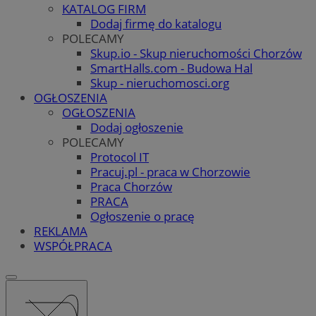
KATALOG FIRM
Dodaj firmę do katalogu
POLECAMY
Skup.io - Skup nieruchomości Chorzów
SmartHalls.com - Budowa Hal
Skup - nieruchomosci.org
OGŁOSZENIA
OGŁOSZENIA
Dodaj ogłoszenie
POLECAMY
Protocol IT
Pracuj.pl - praca w Chorzowie
Praca Chorzów
PRACA
Ogłoszenie o pracę
REKLAMA
WSPÓŁPRACA