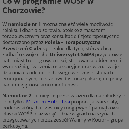
Co w programie WOŚP w
Chorzowie?
W
namiocie nr 1
można znaleźć wiele możliwości
relaksu i dbania o zdrowie. Stoisko z masażem
terapeutycznym oraz konsultacje fizjoterapeutyczne
dostarczone przez
Pełnia – Terapeutyczna
Przestrzeń Ciała
są idealne dla tych, którzy chcą
zadbać o swoje ciało.
Uniwersytet SWPS
przygotował
natomiast trening uważności, sterowania oddechem i
wyobraźnią, ćwiczenia relaksacyjne oraz wizualizację
działania układu oddechowego w różnych stanach
emocjonalnych, co stanowi doskonałą okazję do pracy
nad umiejętnościami mindfulness.
Namiot nr 2
to miejsce pełne wrażeń dla najmłodszych
i nie tylko.
Muzeum Hutnictwa
proponuje warsztaty,
podczas których uczestnicy mogą wybić pamiątkowe
blaszki WOŚP oraz wziąć udział w grach na szynach
przygotowanych przez zespół Walimy w Kocioł – grupa
perkusyjna.