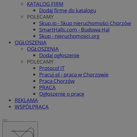
KATALOG FIRM
Dodaj firmę do katalogu
POLECAMY
Skup.io - Skup nieruchomości Chorzów
SmartHalls.com - Budowa Hal
Skup - nieruchomosci.org
OGŁOSZENIA
OGŁOSZENIA
Dodaj ogłoszenie
POLECAMY
Protocol IT
Pracuj.pl - praca w Chorzowie
Praca Chorzów
PRACA
Ogłoszenie o pracę
REKLAMA
WSPÓŁPRACA