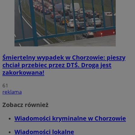
Śmiertelny wypadek w Chorzowie: pieszy
chciał przebiec przez DTŚ. Droga jest
zakorkowana!
61
reklama
Zobacz również
Wiadomości kryminalne w Chorzowie
Wiadomości lokalne