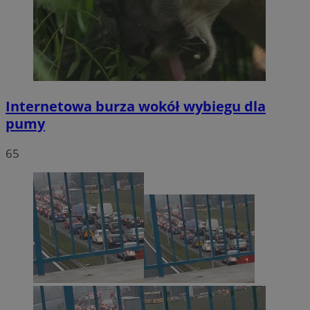
Internetowa burza wokół wybiegu dla
pumy
65