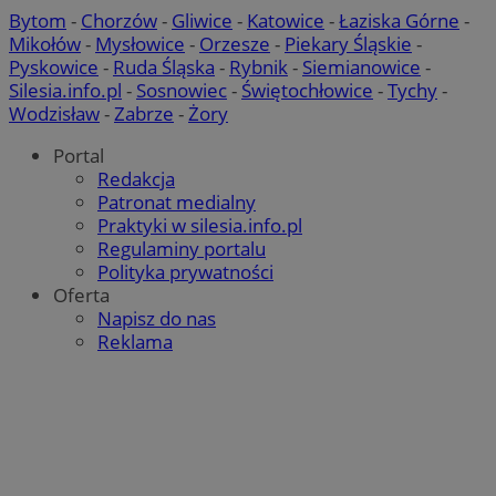
QeSessID
mojchorzow.pl
1 rok
Bytom
-
Chorzów
-
Gliwice
-
Katowice
-
Łaziska Górne
-
Mikołów
-
Mysłowice
-
Orzesze
-
Piekary Śląskie
-
Pyskowice
-
Ruda Śląska
-
Rybnik
-
Siemianowice
-
MvSessID
mojchorzow.pl
1 rok
Silesia.info.pl
-
Sosnowiec
-
Świętochłowice
-
Tychy
-
Wodzisław
-
Zabrze
-
Żory
Portal
SessID
mojchorzow.pl
1 rok
Redakcja
Patronat medialny
Praktyki w silesia.info.pl
CookieScriptConsent
4 tygodnie
CookieScript
Regulaminy portalu
mojchorzow.pl
Polityka prywatności
Oferta
Napisz do nas
Reklama
Google Privacy Policy