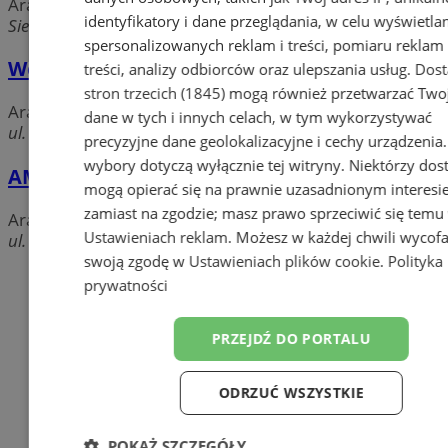
Aranżacja wnętrz
identyfikatory i dane przeglądania, w celu wyświetla
Sienkiewicza, 42-620 Chorzów
spersonalizowanych reklam i treści, pomiaru reklam 
Wernecke I. Sklep przemysłowy
treści, analizy odbiorców oraz ulepszania usług.
Dos
stron trzecich (1845)
mogą również przetwarzać Two
Aranżacja wnętrz
dane w tych i innych celach, w tym wykorzystywać
ul. 3 Maja 27, 41-500 Chorzów
precyzyjne dane geolokalizacyjne i cechy urządzenia
wybory dotyczą wyłącznie tej witryny. Niektórzy do
AMG. Gros A.
mogą opierać się na prawnie uzasadnionym interesi
zamiast na zgodzie; masz prawo sprzeciwić się temu
Aranżacja wnętrz
Ustawieniach reklam
. Możesz w każdej chwili wycof
ul. Ryszki 80a, 41-500 Chorzów
swoją zgodę w
Ustawieniach plików cookie
.
Polityka
Dodaj firmę
prywatności
Pozostałe firmy w kategorii
PRZEJDŹ DO PORTALU
reklama
ODRZUĆ WSZYSTKIE
Meble na wymiar
Jak wyrobić książeczkę
POKAŻ SZCZEGÓŁY