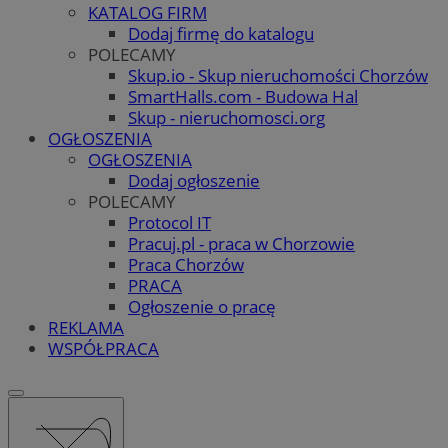
KATALOG FIRM
Dodaj firmę do katalogu
POLECAMY
Skup.io - Skup nieruchomości Chorzów
SmartHalls.com - Budowa Hal
Skup - nieruchomosci.org
OGŁOSZENIA
OGŁOSZENIA
Dodaj ogłoszenie
POLECAMY
Protocol IT
Pracuj.pl - praca w Chorzowie
Praca Chorzów
PRACA
Ogłoszenie o pracę
REKLAMA
WSPÓŁPRACA