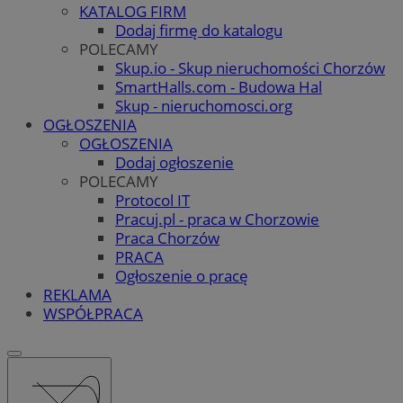
KATALOG FIRM
Dodaj firmę do katalogu
POLECAMY
Skup.io - Skup nieruchomości Chorzów
SmartHalls.com - Budowa Hal
Skup - nieruchomosci.org
OGŁOSZENIA
OGŁOSZENIA
Dodaj ogłoszenie
POLECAMY
Protocol IT
Pracuj.pl - praca w Chorzowie
Praca Chorzów
PRACA
Ogłoszenie o pracę
REKLAMA
WSPÓŁPRACA