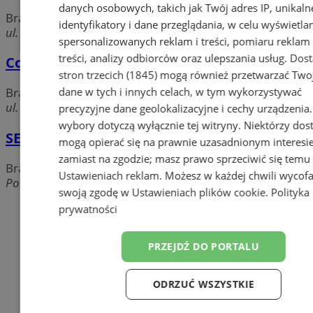
danych osobowych, takich jak Twój adres IP, unikaln
Bramy, kraty, ogrodzenia
identyfikatory i dane przeglądania, w celu wyświetla
ul. Wolności, 41-500 Chorzów
spersonalizowanych reklam i treści, pomiaru reklam 
treści, analizy odbiorców oraz ulepszania usług.
Dos
Core
stron trzecich (1845)
mogą również przetwarzać Two
dane w tych i innych celach, w tym wykorzystywać
Bramy, kraty, ogrodzenia
ul. Krzyżowa 41, 41-500 Chorzów
precyzyjne dane geolokalizacyjne i cechy urządzenia
wybory dotyczą wyłącznie tej witryny. Niektórzy do
SECTOR - odzież imort
mogą opierać się na prawnie uzasadnionym interesi
zamiast na zgodzie; masz prawo sprzeciwić się temu
Bramy, kraty, ogrodzenia
Ustawieniach reklam
. Możesz w każdej chwili wycof
Powstańców, 41-500 Chorzów
swoją zgodę w
Ustawieniach plików cookie
.
Polityka
Dodaj firmę
prywatności
Pozostałe firmy w kategorii
PRZEJDŹ DO PORTALU
reklama
ODRZUĆ WSZYSTKIE
Meble na wymiar