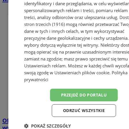
identyfikatory i dane przeglądania, w celu wyświetla
spersonalizowanych reklam i treści, pomiaru reklam 
treści, analizy odbiorców oraz ulepszania usług.
Dos
stron trzecich (1916)
mogą również przetwarzać Two
dane w tych i innych celach, w tym wykorzystywać
precyzyjne dane geolokalizacyjne i cechy urządzenia
wybory dotyczą wyłącznie tej witryny. Niektórzy do
mogą opierać się na prawnie uzasadnionym interesi
zamiast na zgodzie; masz prawo sprzeciwić się temu
Ustawieniach reklam
. Możesz w każdej chwili wycof
swoją zgodę w
Ustawieniach plików cookie
.
Polityka
prywatności
PRZEJDŹ DO PORTALU
ODRZUĆ WSZYSTKIE
Oficjalne wyniki wyborów: W Chorzowie
POKAŻ SZCZEGÓŁY
wygrywa Rafał Trzaskowski!