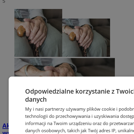
5
Odpowiedzialne korzystanie z Twoi
danych
My i nasi partnerzy używamy plików cookie i podob
technologii do przechowywania i uzyskiwania dostę
informacji na Twoim urządzeniu oraz do przetwarza
Aktywni seniorzy w Chorzowie. Zajęcia i
danych osobowych, takich jak Twój adres IP, unikaln
wsparcie dla osób 60+