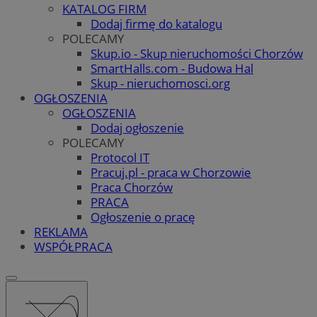
KATALOG FIRM
Dodaj firmę do katalogu
POLECAMY
Skup.io - Skup nieruchomości Chorzów
SmartHalls.com - Budowa Hal
Skup - nieruchomosci.org
OGŁOSZENIA
OGŁOSZENIA
Dodaj ogłoszenie
POLECAMY
Protocol IT
Pracuj.pl - praca w Chorzowie
Praca Chorzów
PRACA
Ogłoszenie o pracę
REKLAMA
WSPÓŁPRACA