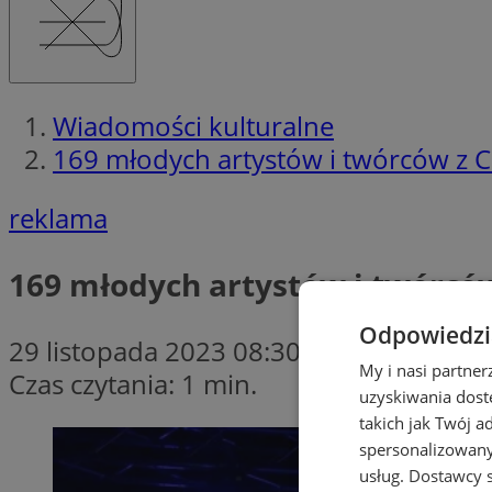
Wiadomości kulturalne
169 młodych artystów i twórców z C
reklama
169 młodych artystów i twórców
Odpowiedzia
29 listopada 2023 08:30
My i nasi partne
Czas czytania: 1 min.
uzyskiwania dost
takich jak Twój a
spersonalizowanyc
usług.
Dostawcy s