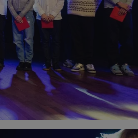
entyfikator sesji.
entyfikator sesji.
entyfikator sesji.
rzez usługę Cookie-
preferencji
 na pliki cookie.
ookie Cookie-
niania ludzi i
trony internetowej,
e ważnych raportów
ryny internetowej.
nformacje o zgodzie
ncjach dotyczących
ia z witryny.
olityki prywatności
ich przestrzeganie
temu użytkownik nie
woich preferencji,
 z regulacjami
erów obsługuje
ekście
lu optymalizacji