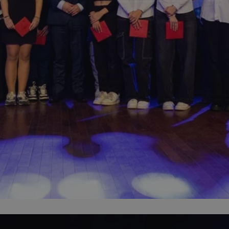
mojchorzow.pl
1 rok
Ten plik cookie przechowuje id
mojchorzow.pl
1 rok
Ten plik cookie przechowuje id
mojchorzow.pl
1 rok
Ten plik cookie przechowuje id
nt
4 tygodnie 2 dni
Ten plik cookie jest używany p
CookieScript
Script.com do zapamiętywania 
mojchorzow.pl
dotyczących zgody użytkownika
Jest to konieczne, aby baner c
Script.com działał poprawnie.
29 minut 53
Ten plik cookie służy do rozróż
Cloudflare Inc.
sekundy
botów. Jest to korzystne dla s
.temu.com
ponieważ umożliwia tworzeni
na temat korzystania z jej wit
METADATA
5 miesięcy 4
Ten plik cookie przechowuje i
YouTube
tygodnie
użytkownika oraz jego prefere
.youtube.com
prywatności podczas korzystan
Rejestruje wybory dotyczące p
Google Privacy Policy
i ustawień zgody, zapewniając 
w kolejnych wizytach. Dzięki 
musi ponownie konfigurować s
co zwiększa wygodę i zgodność
ochrony danych.
Sesja
Rejestruje, który klaster serw
NGINX Inc.
gościa. Jest to używane w kont
bh.contextweb.com
równoważenia obciążenia w ce
doświadczenia użytkownika.