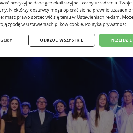
wać precyzyjne dane geolokalizacyjne i cechy urządzenia. Twoje
tryny. Niektórzy dostawcy mogą opierać się na prawnie uzasadnio
ie; masz prawo sprzeciwić się temu w
Ustawieniach reklam
. Może
woją zgodę w
Ustawieniach plików cookie
.
Polityka prywatności
EGÓŁY
ODRZUĆ WSZYSTKIE
PRZEJDŹ 
Wydajność
Targetowanie
Funkcjonalność
Ni
ezbędne
Wydajność
Targetowanie
Funkcjonalność
Niesklasyfikow
ie umożliwiają korzystanie z podstawowych funkcji strony internetowej, takich jak log
Bez niezbędnych plików cookie nie można prawidłowo korzystać ze strony internetowe
Okres
Provider
/
Domena
Opis
przechowywania