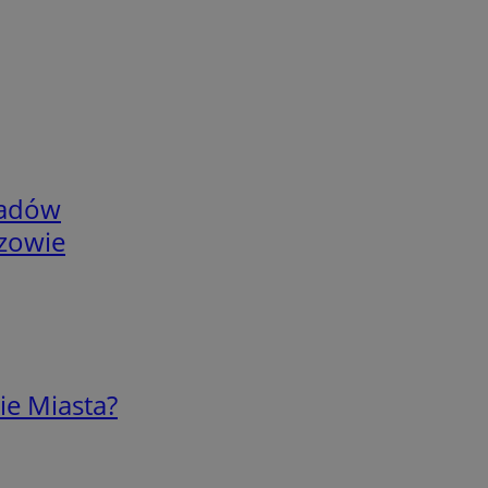
adów
rzowie
ie Miasta?