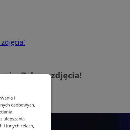
zdjęcia!
nia. Zobacz zdjęcia!
ywania i
danych osobowych,
etlania
az ulepszania
 i innych celach,