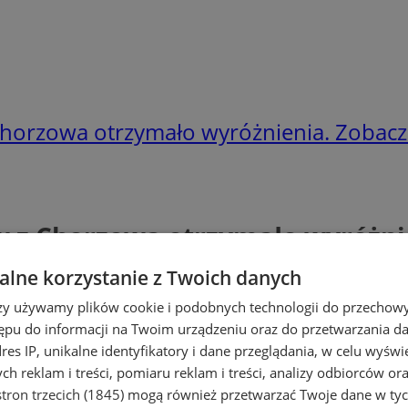
horzowa otrzymało wyróżnienia. Zobacz 
 z Chorzowa otrzymało wyróżnie
lne korzystanie z Twoich danych
rzy używamy plików cookie i podobnych technologii do przechow
ępu do informacji na Twoim urządzeniu oraz do przetwarzania 
dres IP, unikalne identyfikatory i dane przeglądania, w celu wyświ
h reklam i treści, pomiaru reklam i treści, analizy odbiorców or
tron trzecich (1845)
mogą również przetwarzać Twoje dane w tych