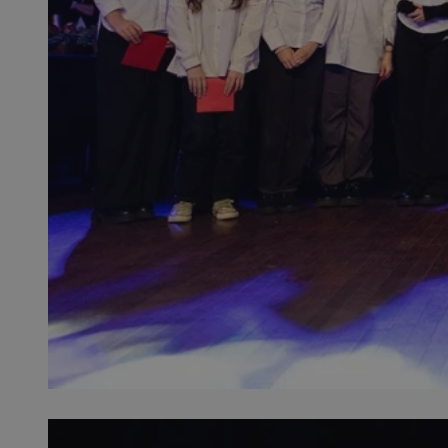
QeSessID
MvSessID
SessID
CookieScriptConse
__cf_bm
VISITOR_PRIVACY_
INGRESSCOOKIE