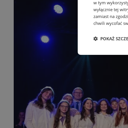
w tym wykorzysty
wyłącznie tej wi
zamiast na zgodz
chwili wycofać s
POKAŻ SZCZ
Niezbędne
Ni
Niezbędne pliki cook
zarządzanie kontem. 
Nazwa