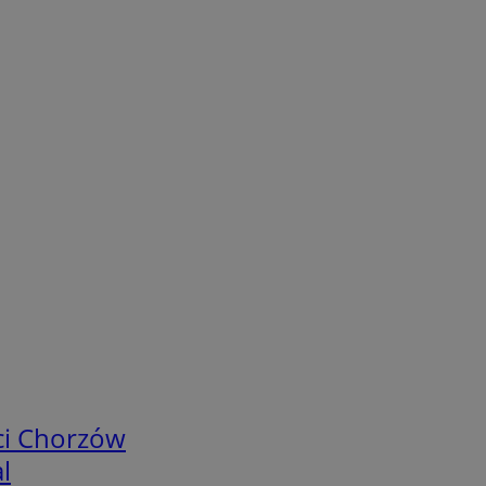
ci Chorzów
l