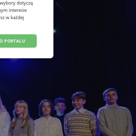
 wybory dotyczą
nym interesie
sz w każdej
DO PORTALU
esklasyfikowane
ane
owanie użytkownika i
j.