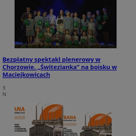
Bezpłatny spektakl plenerowy w
Chorzowie. „Świtezianka” na boisku w
Maciejkowicach
3
N