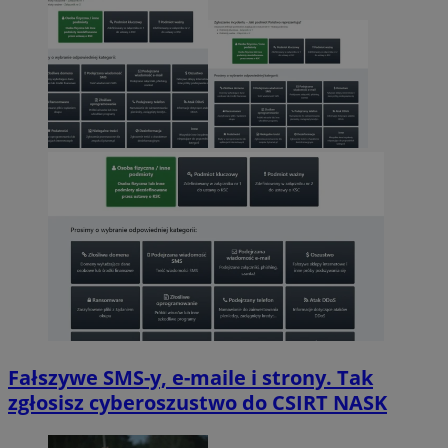
Fałszywe SMS-y, e-maile i strony. Tak
zgłosisz cyberoszustwo do CSIRT NASK