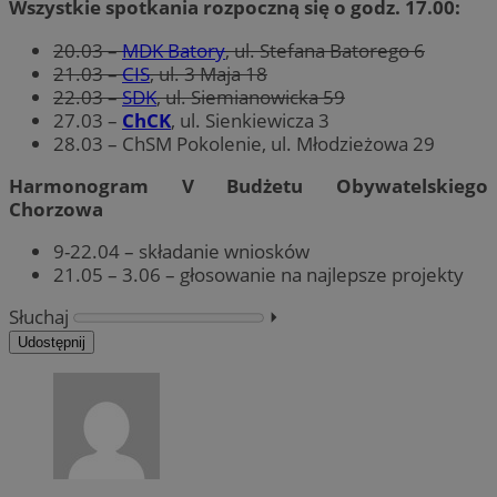
Wszystkie spotkania rozpoczną się o godz. 17.00:
20.03 –
MDK Batory
, ul. Stefana Batorego 6
21.03 –
CIS
, ul. 3 Maja 18
22.03 –
SDK
, ul. Siemianowicka 59
27.03 –
ChCK
, ul. Sienkiewicza 3
28.03 – ChSM Pokolenie, ul. Młodzieżowa 29
Harmonogram V Budżetu Obywatelskiego
Chorzowa
9-22.04 – składanie wniosków
21.05 – 3.06 – głosowanie na najlepsze projekty
Słuchaj
⏵︎
Udostępnij