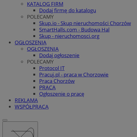
KATALOG FIRM
Dodaj firmę do katalogu
POLECAMY
Skup.io - Skup nieruchomości Chorzów
SmartHalls.com - Budowa Hal
Skup - nieruchomosci.org
OGŁOSZENIA
OGŁOSZENIA
Dodaj ogłoszenie
POLECAMY
Protocol IT
Pracuj.pl - praca w Chorzowie
Praca Chorzów
PRACA
Ogłoszenie o pracę
REKLAMA
WSPÓŁPRACA