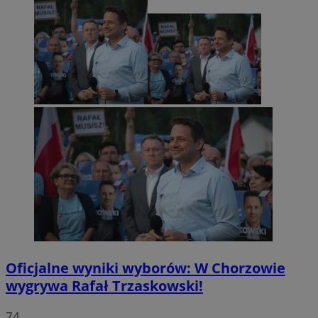
Oficjalne wyniki wyborów: W Chorzowie
wygrywa Rafał Trzaskowski!
74