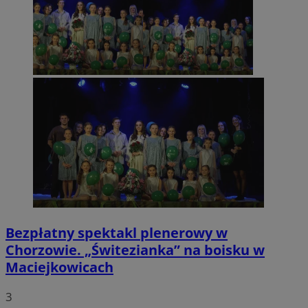
Bezpłatny spektakl plenerowy w
Chorzowie. „Świtezianka” na boisku w
Maciejkowicach
3