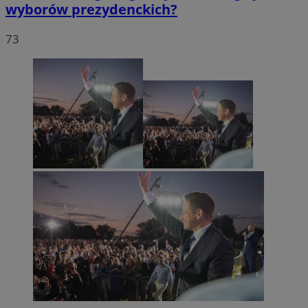
wyborów prezydenckich?
73