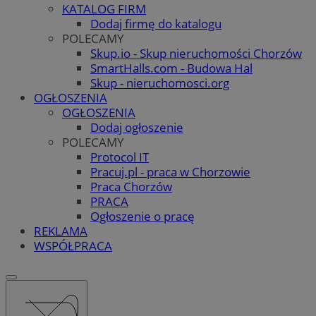
KATALOG FIRM
Dodaj firmę do katalogu
POLECAMY
Skup.io - Skup nieruchomości Chorzów
SmartHalls.com - Budowa Hal
Skup - nieruchomosci.org
OGŁOSZENIA
OGŁOSZENIA
Dodaj ogłoszenie
POLECAMY
Protocol IT
Pracuj.pl - praca w Chorzowie
Praca Chorzów
PRACA
Ogłoszenie o pracę
REKLAMA
WSPÓŁPRACA