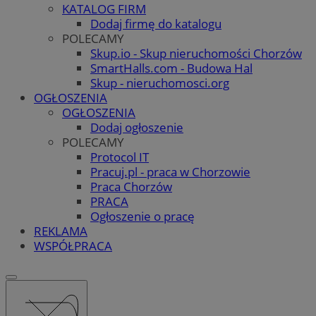
KATALOG FIRM
Dodaj firmę do katalogu
POLECAMY
Skup.io - Skup nieruchomości Chorzów
SmartHalls.com - Budowa Hal
Skup - nieruchomosci.org
OGŁOSZENIA
OGŁOSZENIA
Dodaj ogłoszenie
POLECAMY
Protocol IT
Pracuj.pl - praca w Chorzowie
Praca Chorzów
PRACA
Ogłoszenie o pracę
REKLAMA
WSPÓŁPRACA