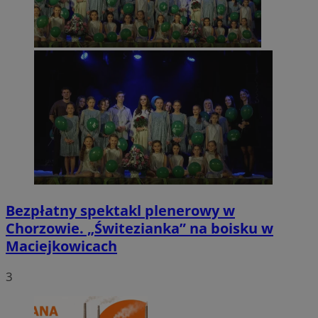
Bezpłatny spektakl plenerowy w
Chorzowie. „Świtezianka” na boisku w
Maciejkowicach
3