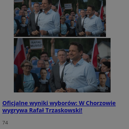
Oficjalne wyniki wyborów: W Chorzowie
wygrywa Rafał Trzaskowski!
74