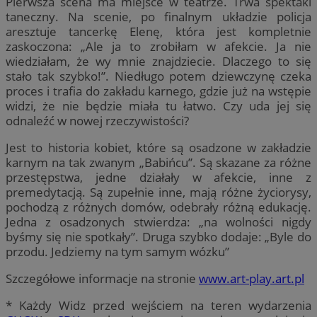
Pierwsza scena ma miejsce w teatrze. Trwa spektakl
taneczny. Na scenie, po finalnym układzie policja
aresztuje tancerkę Elenę, która jest kompletnie
zaskoczona: „Ale ja to zrobiłam w afekcie. Ja nie
wiedziałam, że wy mnie znajdziecie. Dlaczego to się
stało tak szybko!”. Niedługo potem dziewczynę czeka
proces i trafia do zakładu karnego, gdzie już na wstępie
widzi, że nie będzie miała tu łatwo. Czy uda jej się
odnaleźć w nowej rzeczywistości?
Jest to historia kobiet, które są osadzone w zakładzie
karnym na tak zwanym „Babińcu”. Są skazane za różne
przestępstwa, jedne działały w afekcie, inne z
premedytacją. Są zupełnie inne, mają różne życiorysy,
pochodzą z różnych domów, odebrały różną edukację.
Jedna z osadzonych stwierdza: „na wolności nigdy
byśmy się nie spotkały”. Druga szybko dodaje: „Byle do
przodu. Jedziemy na tym samym wózku”
Szczegółowe informacje na stronie
www.art-play.art.pl
* Każdy Widz przed wejściem na teren wydarzenia