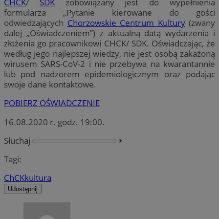
CHCK
/
SDK
zobowiązany jest do wypełnienia
formularza „Pytanie kierowane do gości
odwiedzających
Chorzowskie Centrum Kultury
(zwany
dalej „Oświadczeniem”) z aktualną datą wydarzenia i
złożenia go pracownikowi CHCK/ SDK. Oświadczając, że
według jego najlepszej wiedzy, nie jest osobą zakażoną
wirusem SARS-CoV-2 i nie przebywa na kwarantannie
lub pod nadzorem epidemiologicznym oraz podając
swoje dane kontaktowe.
POBIERZ OŚWIADCZENIE
16.08.2020 r. godz. 19:00.
Słuchaj
⏵︎
Tagi:
ChCK
kultura
Udostępnij