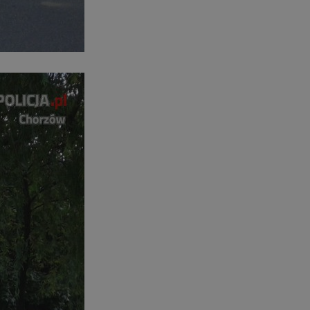
entyfikator sesji.
entyfikator sesji.
entyfikator sesji.
rzez usługę Cookie-
preferencji
 na pliki cookie.
ookie Cookie-
niania ludzi i
trony internetowej,
e ważnych raportów
ryny internetowej.
nformacje o zgodzie
ncjach dotyczących
ia z witryny.
olityki prywatności
ich przestrzeganie
temu użytkownik nie
woich preferencji,
 z regulacjami
erów obsługuje
ekście
lu optymalizacji