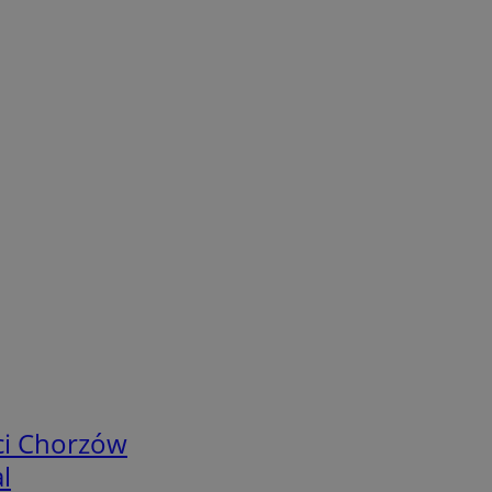
ci Chorzów
l