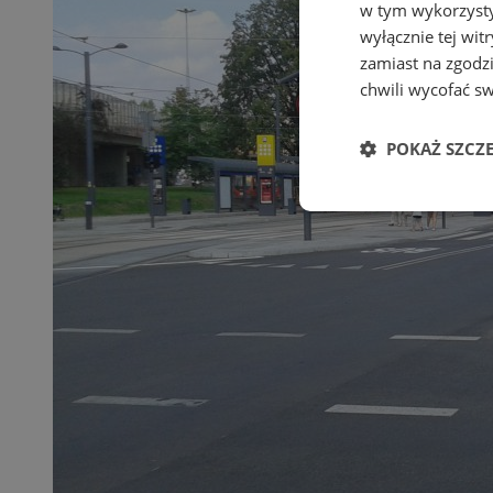
w tym wykorzysty
wyłącznie tej wi
zamiast na zgodz
chwili wycofać s
POKAŻ SZCZ
Niezbędne
Ni
Niezbędne pliki cook
zarządzanie kontem. 
Nazwa