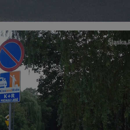
mojchorzow.pl
1 rok
Ten plik cookie przechowuje id
mojchorzow.pl
1 rok
Ten plik cookie przechowuje id
mojchorzow.pl
1 rok
Ten plik cookie przechowuje id
nt
4 tygodnie 2 dni
Ten plik cookie jest używany p
CookieScript
Script.com do zapamiętywania 
mojchorzow.pl
dotyczących zgody użytkownika
Jest to konieczne, aby baner c
Script.com działał poprawnie.
29 minut 53
Ten plik cookie służy do rozróż
Cloudflare Inc.
sekundy
botów. Jest to korzystne dla s
.temu.com
ponieważ umożliwia tworzeni
na temat korzystania z jej wit
METADATA
5 miesięcy 4
Ten plik cookie przechowuje i
YouTube
tygodnie
użytkownika oraz jego prefere
.youtube.com
prywatności podczas korzystan
Rejestruje wybory dotyczące p
Google Privacy Policy
i ustawień zgody, zapewniając 
w kolejnych wizytach. Dzięki 
musi ponownie konfigurować s
co zwiększa wygodę i zgodność
ochrony danych.
Sesja
Rejestruje, który klaster serw
NGINX Inc.
gościa. Jest to używane w kont
bh.contextweb.com
równoważenia obciążenia w ce
doświadczenia użytkownika.