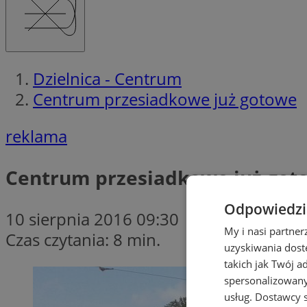
Dzielnica - Centrum
Centrum przesiadkowe już gotowe
reklama
Centrum przesiadkowe już got
Odpowiedzia
10 sierpnia 2016 09:30
My i nasi partne
Czas czytania: 8 min.
uzyskiwania dost
takich jak Twój a
spersonalizowanyc
usług.
Dostawcy s