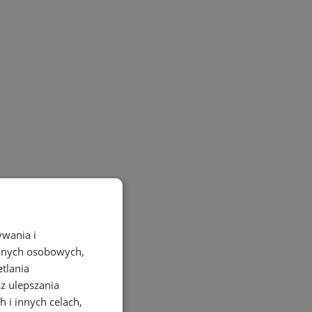
ywania i
danych osobowych,
etlania
az ulepszania
 i innych celach,