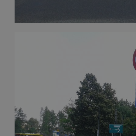
QeSessID
MvSessID
SessID
CookieScriptConse
__cf_bm
VISITOR_PRIVACY_
INGRESSCOOKIE