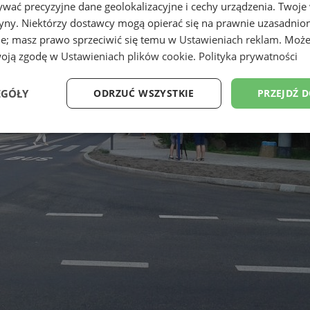
wać precyzyjne dane geolokalizacyjne i cechy urządzenia. Twoje
tryny. Niektórzy dostawcy mogą opierać się na prawnie uzasadnio
ie; masz prawo sprzeciwić się temu w
Ustawieniach reklam
. Może
woją zgodę w
Ustawieniach plików cookie
.
Polityka prywatności
EGÓŁY
ODRZUĆ WSZYSTKIE
PRZEJDŹ 
Wydajność
Targetowanie
Funkcjonalność
Ni
ezbędne
Wydajność
Targetowanie
Funkcjonalność
Niesklasyfikow
ie umożliwiają korzystanie z podstawowych funkcji strony internetowej, takich jak log
Bez niezbędnych plików cookie nie można prawidłowo korzystać ze strony internetowe
Okres
Provider
/
Domena
Opis
przechowywania