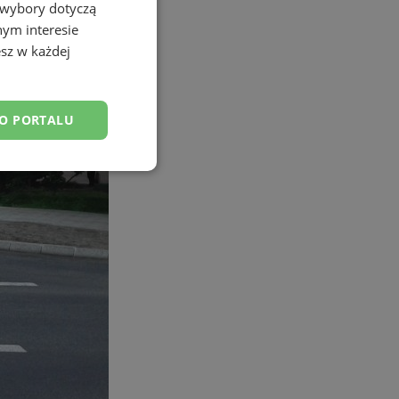
 wybory dotyczą
nym interesie
sz w każdej
DO PORTALU
esklasyfikowane
ane
owanie użytkownika i
j.