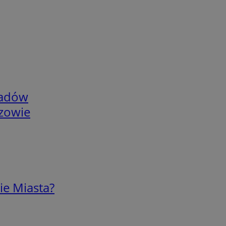
adów
rzowie
ie Miasta?