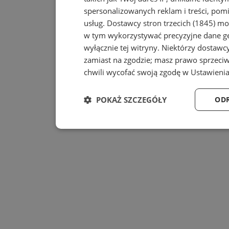
spersonalizowanych reklam i treści, pomi
usług.
Dostawcy stron trzecich (1845)
mog
w tym wykorzystywać precyzyjne dane geo
wyłącznie tej witryny. Niektórzy dostaw
zamiast na zgodzie; masz prawo sprzeci
chwili wycofać swoją zgodę w
Ustawienia
POKAŻ SZCZEGÓŁY
ODR
Niezbędne
Wydajność
Niezbędne
Wydajność
T
Niezbędne pliki cookie umożliwiają korzystanie z po