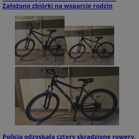
Założono zbiórki na wsparcie rodzin
Policja odzyskała cztery skradzione rowery.