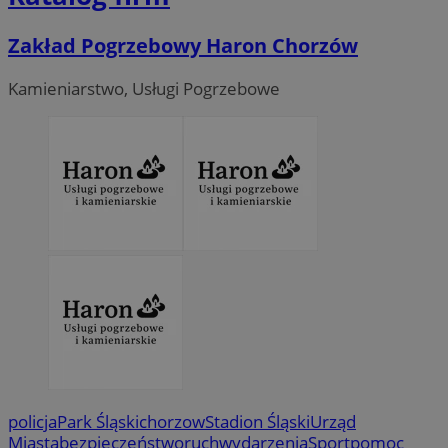
Zakład Pogrzebowy Haron Chorzów
Kamieniarstwo, Usługi Pogrzebowe
policja
Park Śląski
chorzow
Stadion Śląski
Urząd
Miasta
bezpieczeństwo
ruch
wydarzenia
Sport
pomoc