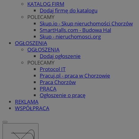
KATALOG FIRM
Dodaj firmę do katalogu
POLECAMY
Skup.io - Skup nieruchomości Chorzów
SmartHalls.com - Budowa Hal
Skup - nieruchomosci.org
OGŁOSZENIA
OGŁOSZENIA
Dodaj ogłoszenie
POLECAMY
Protocol IT
Pracuj.pl - praca w Chorzowie
Praca Chorzów
PRACA
Ogłoszenie o pracę
REKLAMA
WSPÓŁPRACA