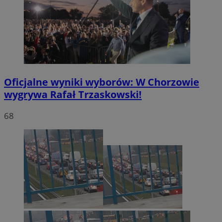
Oficjalne wyniki wyborów: W Chorzowie
wygrywa Rafał Trzaskowski!
68