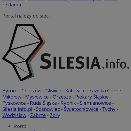
reklama
Portal należy do sieci
Bytom
-
Chorzów
-
Gliwice
-
Katowice
-
Łaziska Górne
-
Mikołów
-
Mysłowice
-
Orzesze
-
Piekary Śląskie
-
Pyskowice
-
Ruda Śląska
-
Rybnik
-
Siemianowice
-
Silesia.info.pl
-
Sosnowiec
-
Świętochłowice
-
Tychy
-
Wodzisław
-
Zabrze
-
Żory
Portal