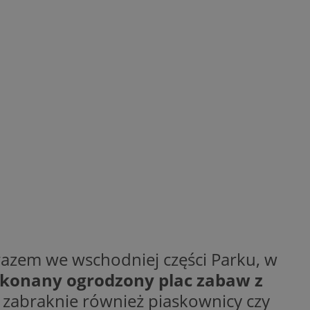
y gościa na
nych celów
wywania
Opis
aportowania na
etowej dla
iaru wysiłków
madzić dane, takie
wników z reklamami
nę internetową lub
rakcji
ubleClick for
ernetowej w celu
wyświetlanie reklam
jonalności strony
ć.
rażaniem funkcji i
aniem Microsoft
trolować, które
wywania informacji
wyświetlane
ów stron w jedną
ń etapowych,
m razem we wschodniej części Parku, w
anego użytkownika
konany ogrodzony plac zabaw z
aniem Microsoft
wywania informacji
służący do
e zabraknie również piaskownicy czy
ów stron w jedną
towej za