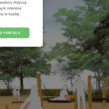
 wybory dotyczą
nym interesie
sz w każdej
DO PORTALU
esklasyfikowane
ane
owanie użytkownika i
j.