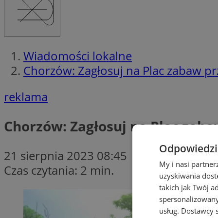
Wiadomości lokalne
Chorzów: Zagłosuj na Plac zabaw prz
reklama
Chorzów: Zagłosuj na Plac zaba
Odpowiedzia
21 sierpnia 2023 08:45
My i nasi partne
Czas czytania: 2 min.
uzyskiwania dost
takich jak Twój a
spersonalizowanyc
usług.
Dostawcy s