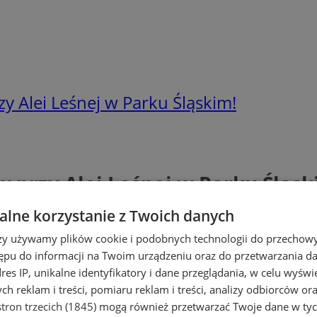
y Alei Leśnej w Parku Śląskim!
w przy Alei Leśnej w Parku Śląsk
lne korzystanie z Twoich danych
rzy używamy plików cookie i podobnych technologii do przechow
ępu do informacji na Twoim urządzeniu oraz do przetwarzania 
dres IP, unikalne identyfikatory i dane przeglądania, w celu wyświ
h reklam i treści, pomiaru reklam i treści, analizy odbiorców or
tron trzecich (1845)
mogą również przetwarzać Twoje dane w tych