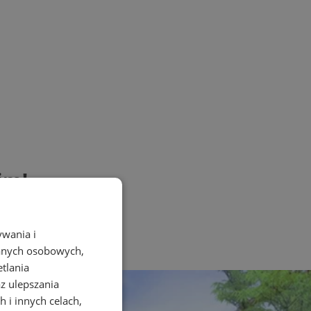
im!
ywania i
danych osobowych,
etlania
az ulepszania
 i innych celach,