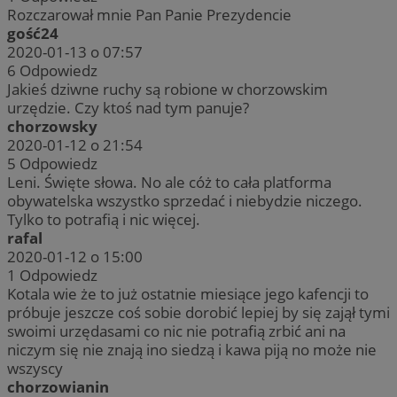
Rozczarował mnie Pan Panie Prezydencie
gość24
2020-01-13 o 07:57
6
Odpowiedz
Jakieś dziwne ruchy są robione w chorzowskim
urzędzie. Czy ktoś nad tym panuje?
chorzowsky
2020-01-12 o 21:54
5
Odpowiedz
Leni. Święte słowa. No ale cóż to cała platforma
obywatelska wszystko sprzedać i niebydzie niczego.
Tylko to potrafią i nic więcej.
rafal
2020-01-12 o 15:00
1
Odpowiedz
Kotala wie że to już ostatnie miesiące jego kafencji to
próbuje jeszcze coś sobie dorobić lepiej by się zajął tymi
swoimi urzędasami co nic nie potrafią zrbić ani na
niczym się nie znają ino siedzą i kawa piją no może nie
wszyscy
chorzowianin