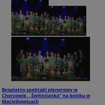
Bezpłatny spektakl plenerowy w
Chorzowie. „Świtezianka” na boisku w
Maciejkowicach