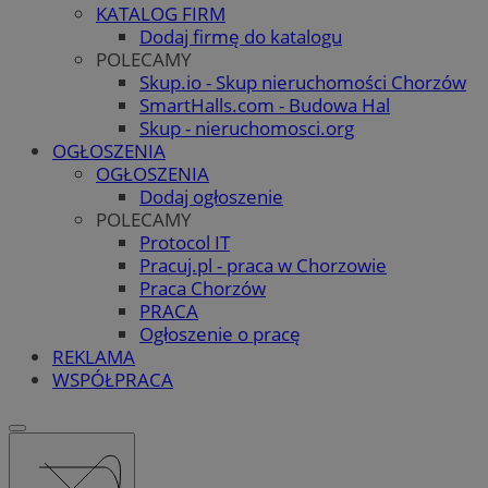
KATALOG FIRM
Dodaj firmę do katalogu
POLECAMY
Skup.io - Skup nieruchomości Chorzów
SmartHalls.com - Budowa Hal
Skup - nieruchomosci.org
OGŁOSZENIA
OGŁOSZENIA
Dodaj ogłoszenie
POLECAMY
Protocol IT
Pracuj.pl - praca w Chorzowie
Praca Chorzów
PRACA
Ogłoszenie o pracę
REKLAMA
WSPÓŁPRACA