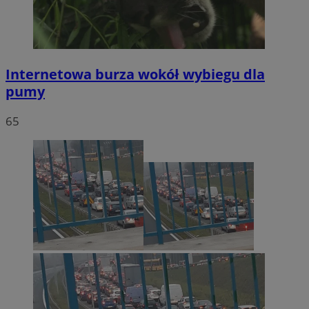
Internetowa burza wokół wybiegu dla
pumy
65